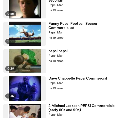
seconds
Pepsi Man
há 19 anos
0:59
Funny Pepsi Football Soccer
Commercial ad
Pepsi Man
há 19 anos
1:03
pepsi pepsi
Pepsi Man
há 19 anos
0:29
Dave Chappelle Pepsi Commercial
Pepsi Man
há 19 anos
0:45
2 Michael Jackson PEPSI Commercials
(early 80s and 90s)
Pepsi Man