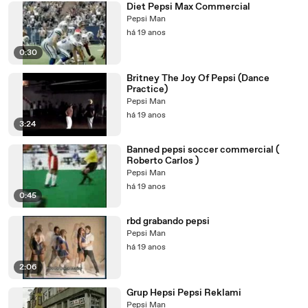
Diet Pepsi Max Commercial
Pepsi Man
há 19 anos
0:30
Britney The Joy Of Pepsi (Dance
Practice)
Pepsi Man
há 19 anos
3:24
Banned pepsi soccer commercial (
Roberto Carlos )
Pepsi Man
há 19 anos
0:45
rbd grabando pepsi
Pepsi Man
há 19 anos
2:06
Grup Hepsi Pepsi Reklami
Pepsi Man