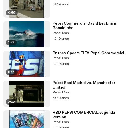
há 19 anos
0:59
Pepsi Commercial David Beckham
Ronaldinho
Pepsi Man
há 19 anos
1:58
Britney Spears FIFA Pepsi Commercial
Pepsi Man
há 19 anos
0:59
Pepsi Real Madrid vs. Manchester
United
Pepsi Man
há 19 anos
2:02
RBD PEPSI COMERCIAL segunda
version
Pepsi Man