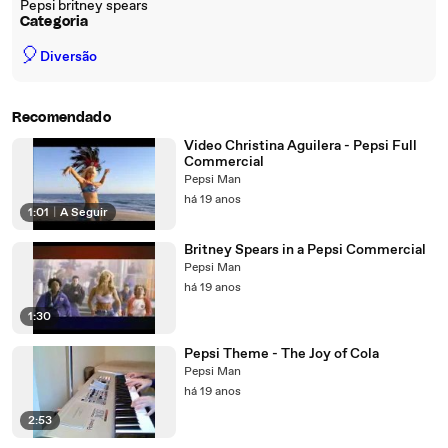
Pepsi britney spears
Categoria
🎈
Diversão
Recomendado
Video Christina Aguilera - Pepsi Full
Commercial
Pepsi Man
há 19 anos
1:01
|
A Seguir
Britney Spears in a Pepsi Commercial
Pepsi Man
há 19 anos
1:30
Pepsi Theme - The Joy of Cola
Pepsi Man
há 19 anos
2:53