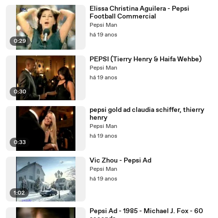
Elissa Christina Aguilera - Pepsi
Football Commercial
Pepsi Man
há 19 anos
0:29
PEPSI (Tierry Henry & Haifa Wehbe)
Pepsi Man
há 19 anos
0:30
pepsi gold ad claudia schiffer, thierry
henry
Pepsi Man
há 19 anos
0:33
Vic Zhou - Pepsi Ad
Pepsi Man
há 19 anos
1:02
Pepsi Ad - 1985 - Michael J. Fox - 60