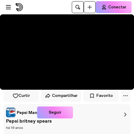
Pular para o player
Ir para o conteúdo principal
Conectar
Curtir
Compartilhar
Favorito
Seguir
Pepsi Man
Pepsi britney spears
há 19 anos