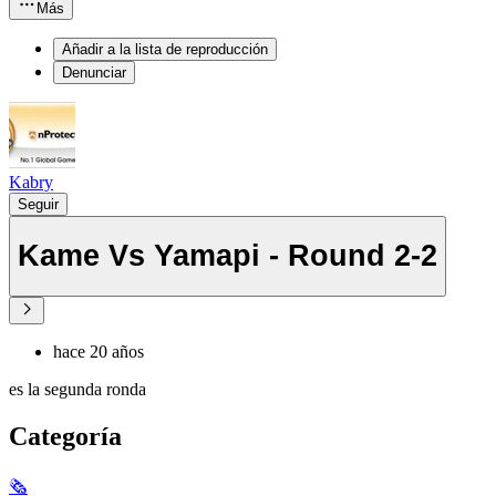
Más
Añadir a la lista de reproducción
Denunciar
Kabry
Seguir
Kame Vs Yamapi - Round 2-2
hace 20 años
es la segunda ronda
Categoría
🗞