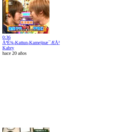
0:36
ÅªÈ¾-Kattun-Kamejinæ¯ÆÅ²
Kabry
hace 20 años