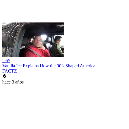
2:55
Vanilla Ice Explains How the 90’s Shaped America
FACTZ
hace 3 años