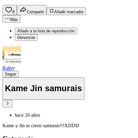
8
Compartir
Añadir marcador
Más
Añadir a la lista de reproducción
Denunciar
Kabry
Seguir
Kame Jin samurais
hace 20 años
Kame y Jin se creen samurais!!!XDDD