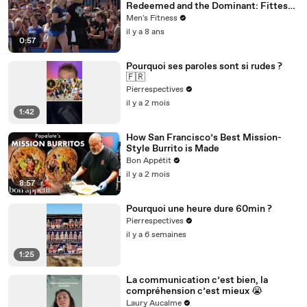
Redeemed and the Dominant: Fittest
on Earth'
Men's Fitness
il y a 8 ans
0:57
Pourquoi ses paroles sont si rudes ?
🇫🇷
Pierrespectives
il y a 2 mois
1:42
How San Francisco’s Best Mission-
Style Burrito is Made
Bon Appétit
il y a 2 mois
8:57
Pourquoi une heure dure 60min ?
Pierrespectives
il y a 6 semaines
1:25
La communication c’est bien, la
compréhension c’est mieux 😭
Laury Aucalme