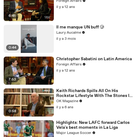
Foreign Affairs
il y a 12 ans
6:41
Il me manque UN buff 🥲
Laury Aucalme
il y a 3 mois
0:44
Christopher Sabatini on Latin America
Foreign Affairs
il y a 12 ans
7:53
Keith Richards Spills All On His
Rockstar Lifestyle With The Stones In
New REELZ Doc: Watch
OK Magazine
il y a 6 ans
0:58
Highlights: New LAFC forward Carlos
Vela's best moments in La Liga
Major League Soccer