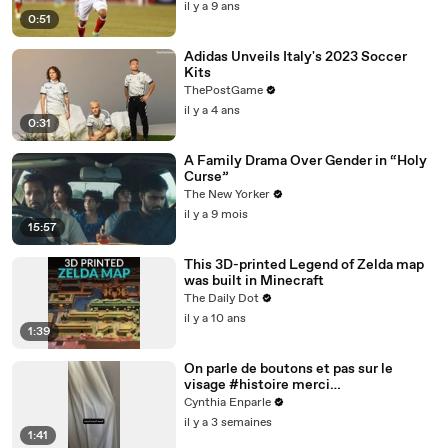
il y a 9 ans
0:51
Adidas Unveils Italy's 2023 Soccer
Kits
ThePostGame
il y a 4 ans
0:31
A Family Drama Over Gender in “Holy
Curse”
The New Yorker
il y a 9 mois
15:57
This 3D-printed Legend of Zelda map
was built in Minecraft
The Daily Dot
il y a 10 ans
1:39
On parle de boutons et pas sur le
visage #histoire merci
@studio_paillette prêt*
Cynthia Enparle
il y a 3 semaines
1:41