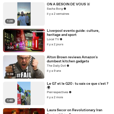
ON A BESOIN DE VOUS 🚨
Sacha Borg
il y a 2 semaines
1:26
Liverpool events guide: culture,
heritage and sport
Local TV
il y a 2 jours
3:00
Alton Brown reviews Amazon's
dumbest kitchen gadgets
The Daily Dot
il y a 9 ans
5:39
Le G7 et le G20 : tu sais ce que c'est ?
🌍
Pierrespectives
il y a 2 mois
1:46
Laura Secor on Revolutionary Iran