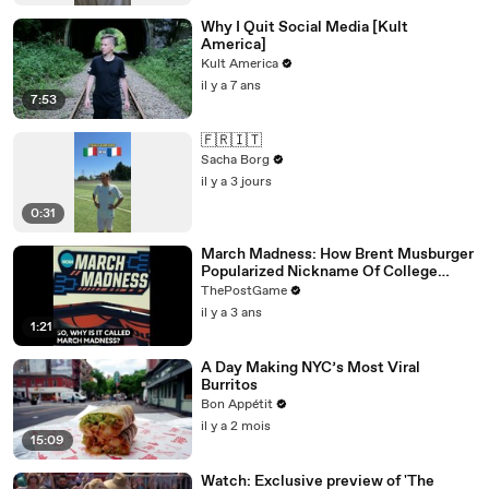
Why I Quit Social Media [Kult
America]
Kult America
il y a 7 ans
7:53
🇫🇷🇮🇹
Sacha Borg
il y a 3 jours
0:31
March Madness: How Brent Musburger
Popularized Nickname Of College
Basketball's Signature Event
ThePostGame
il y a 3 ans
1:21
A Day Making NYC’s Most Viral
Burritos
Bon Appétit
il y a 2 mois
15:09
Watch: Exclusive preview of 'The