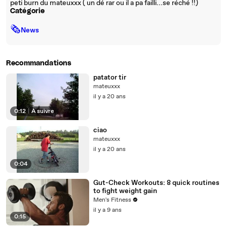
peti burn du mateuxxx ( un dé rar ou il a pa failli...se réché !!)
Catégorie
🗞
News
Recommandations
patator tir
mateuxxx
il y a 20 ans
0:12
|
À suivre
ciao
mateuxxx
il y a 20 ans
0:04
Gut-Check Workouts: 8 quick routines
to fight weight gain
Men's Fitness
il y a 9 ans
0:15