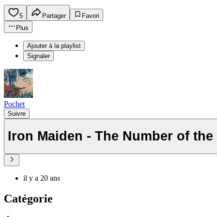
5
Partager
Favori
Plus
Ajouter à la playlist
Signaler
Pochet
Suivre
Iron Maiden - The Number of the
il y a 20 ans
Catégorie