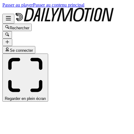
Passer au player
Passer au contenu principal
Rechercher
Se connecter
Regarder en plein écran