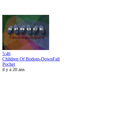
5:46
Children Of Bodom-DownFall
Pochet
il y a 20 ans