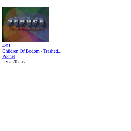
4:01
Children Of Bodom - Trashed...
Pochet
il y a 20 ans