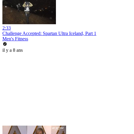
2:33
Challenge Accepted: Spartan Ultra Iceland, Part 1
Men's Fitness
il y a 8 ans