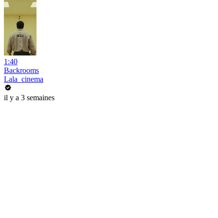
1:40
Backrooms
Lala_cinema
il y a 3 semaines