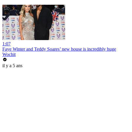
1:07
Faye Winter and Teddy Soares’ new house is incredibly huge
Wochit
il y a 5 ans