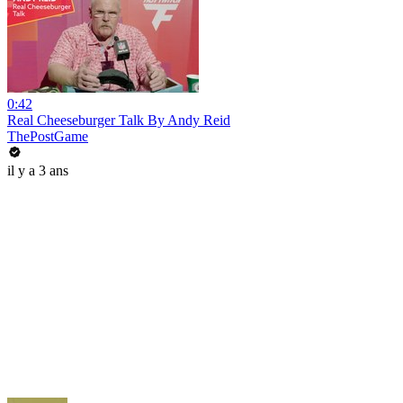
0:42
Real Cheeseburger Talk By Andy Reid
ThePostGame
il y a 3 ans