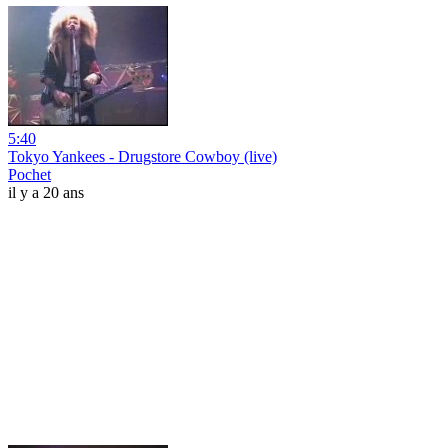
5:40
Tokyo Yankees - Drugstore Cowboy (live)
Pochet
il y a 20 ans