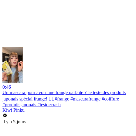
0:46
Un mascara pour avoir une frange parfaite ? Je teste des produits
japonais spécial frange! 💇‍♀️#frange #mascarafrange #coiffure
#produitsjaponais #testdecrash
Kiwi Pinku
il y a 5 jours