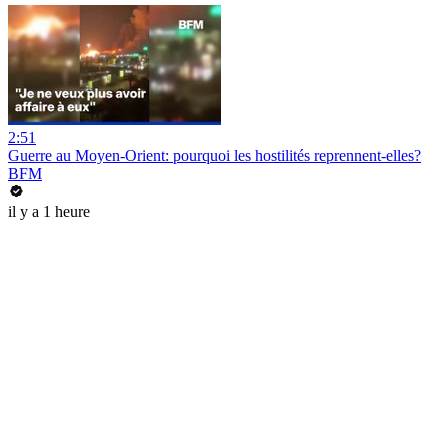
2:51
Guerre au Moyen-Orient: pourquoi les hostilités reprennent-elles?
BFM
il y a 1 heure