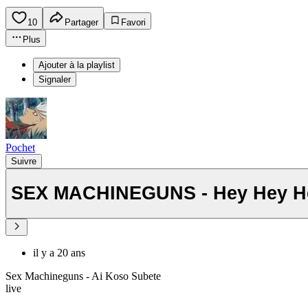
10
Partager
Favori
Plus
Ajouter à la playlist
Signaler
Pochet
Suivre
SEX MACHINEGUNS - Hey Hey H
il y a 20 ans
Sex Machineguns - Ai Koso Subete
live