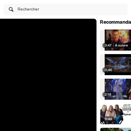
Rechercher
Recommanda
3:47
|
À suivre
0:45
2:16
9:49