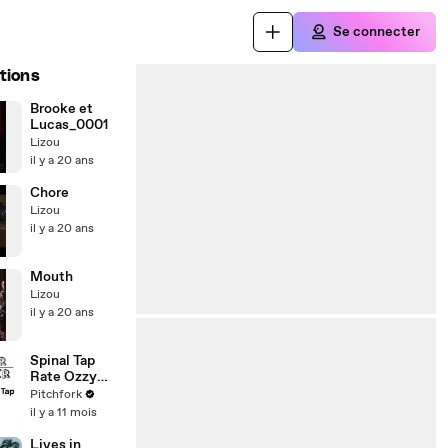
Se connecter
tions
Brooke et
Lucas_0001
Lizou
il y a 20 ans
Chore
Lizou
il y a 20 ans
Mouth
Lizou
il y a 20 ans
Spinal Tap
Rate Ozzy
Osbourne,
Pitchfork
Auto-Tune,
il y a 11 mois
and OnlyFans
Lives in