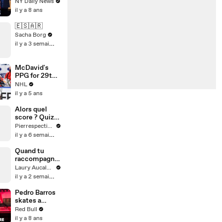
NY Daily News
il y a 8 ans
🇪🇸🇦🇷
Sacha Borg
il y a 3 semaines
McDavid's
PPG for 29th
goal of season
NHL
il y a 5 ans
Alors quel
score ? Quiz
littérature
Pierrespectives
il y a 6 semaines
Quand tu
raccompagne
s ton date
Laury Aucalme
chez elle
il y a 2 semaines
Pedro Barros
skates a
virtual globe.
Red Bull
il y a 8 ans