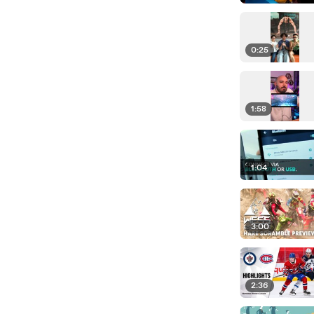
0:25
1:58
1:04
3:00
2:36