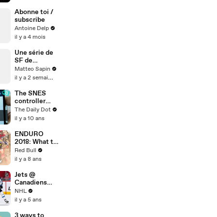
Abonne toi /
subscribe
Antoine Delp
il y a 4 mois
Une série de
SF de
AppleTV
Matteo Sapin
il y a 2 semaines
The SNES
controller
your phone
The Daily Dot
needs.
il y a 10 ans
ENDURO
2018: What to
expect at
Red Bull
Erzbergrodeo
il y a 8 ans
Red Bull Hare
Scramble.
Jets @
Canadiens
4/30/21 | NHL
NHL
Highlights
il y a 5 ans
3 ways to