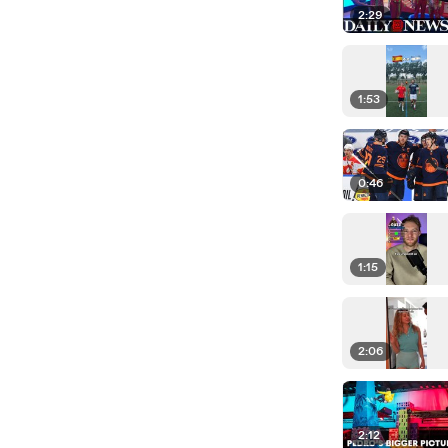
2:29
1:53
0:46
1:15
2:06
2:12