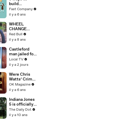
build
influence at
Fast Company
work
il y a 6 ans
WHEEL
CHANGE
CHALLENGE:
Red Bull
How fast can
il y a 8 ans
bikers change
a wheel?
Castleford
man jailed for
child sex
Local TV
offences
il y a 2 jours
Were Chris
Watts’ Crimes
Premeditated
OK Magazine
? Expert On
il y a 6 ans
‘Dr. Oz’
Weighs In
Indiana Jones
5 is officially
happening
The Daily Dot
il y a 10 ans