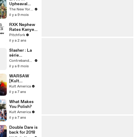
Upheaval
After an
The New Yorker
Eviction, in
il y a 9 mois
“Last Days on
Lake Trinity”
RXK Nephew
Rates Kanye,
Chemtrails,
Pitchfork
and Hennessy
il y a 2 ans
Slasher : La
série
d'anthologie
Contrebande Films
Netflix où
il y a 8 mois
chaque saison
est un
WARSAW
nouveau
[Kult
massacre
America]
Kult America
intelligent et
il y a 7 ans
jouissif
What Makes
You Polish?
Kult America
il y a 7 ans
Double Dare is
back for 2018