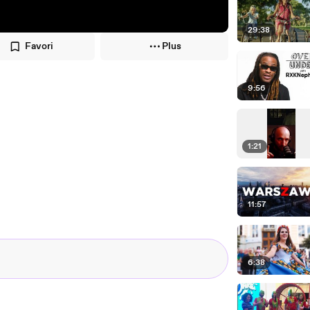
29:38
Favori
Plus
9:56
1:21
11:57
6:38