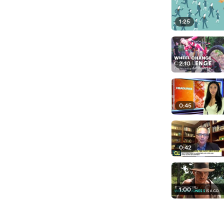
1:25
2:10
0:45
0:42
1:00