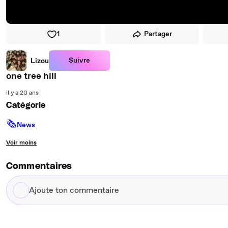
1
Partager
Suivre
Lizou
one tree hill
il y a 20 ans
Catégorie
🗞
News
Voir moins
Commentaires
Ajoute
ton
commentaire