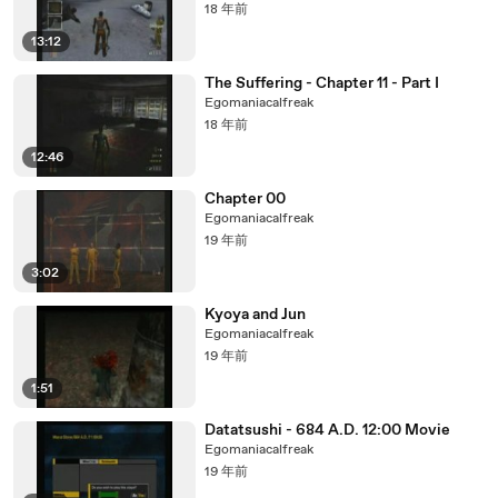
18 年前
13:12
The Suffering - Chapter 11 - Part I
Egomaniacalfreak
18 年前
12:46
Chapter 00
Egomaniacalfreak
19 年前
3:02
Kyoya and Jun
Egomaniacalfreak
19 年前
1:51
Datatsushi - 684 A.D. 12:00 Movie
Egomaniacalfreak
19 年前