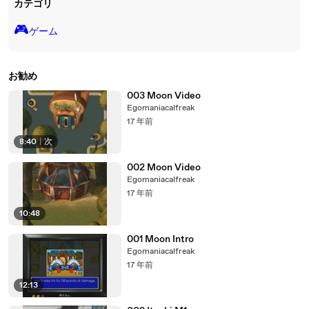
カテゴリ
🎮️
ゲーム
お勧め
003 Moon Video
Egomaniacalfreak
17 年前
8:40
|
次
002 Moon Video
Egomaniacalfreak
17 年前
10:48
001 Moon Intro
Egomaniacalfreak
17 年前
12:13