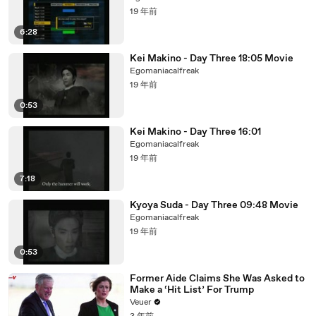
19 年前
6:28
Kei Makino - Day Three 18:05 Movie
Egomaniacalfreak
19 年前
0:53
Kei Makino - Day Three 16:01
Egomaniacalfreak
19 年前
7:18
Kyoya Suda - Day Three 09:48 Movie
Egomaniacalfreak
19 年前
0:53
Former Aide Claims She Was Asked to
Make a ‘Hit List’ For Trump
Veuer