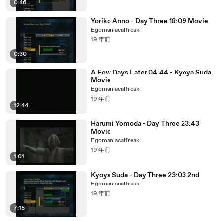
0:46
Yoriko Anno - Day Three 18:09 Movie
Egomaniacalfreak
19 年前
0:30
A Few Days Later 04:44 - Kyoya Suda
Movie
Egomaniacalfreak
19 年前
12:44
Harumi Yomoda - Day Three 23:43
Movie
Egomaniacalfreak
19 年前
1:01
Kyoya Suda - Day Three 23:03 2nd
Egomaniacalfreak
19 年前
7:15