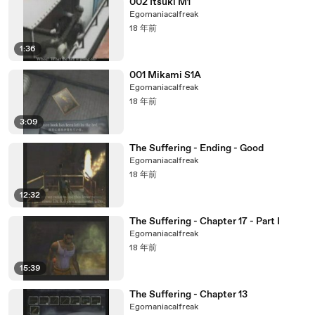
002 Itsuki M1
Egomaniacalfreak
18 年前
1:36
001 Mikami S1A
Egomaniacalfreak
18 年前
3:09
The Suffering - Ending - Good
Egomaniacalfreak
18 年前
12:32
The Suffering - Chapter 17 - Part I
Egomaniacalfreak
18 年前
15:39
The Suffering - Chapter 13
Egomaniacalfreak