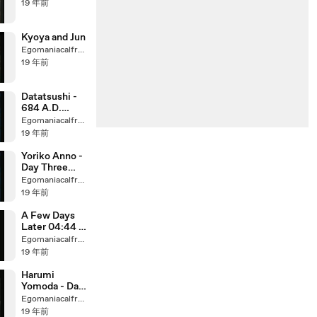
19 年前
Kyoya and Jun
Egomaniacalfreak
19 年前
Datatsushi -
684 A.D.
12:00 Movie
Egomaniacalfreak
19 年前
Yoriko Anno -
Day Three
18:09 Movie
Egomaniacalfreak
19 年前
A Few Days
Later 04:44 -
Kyoya Suda
Egomaniacalfreak
Movie
19 年前
Harumi
Yomoda - Day
Three 23:43
Egomaniacalfreak
Movie
19 年前