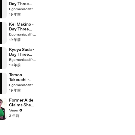
Day Three
18:05 Movie
Egomaniacalfreak
19 年前
Kei Makino -
Day Three
16:01
Egomaniacalfreak
19 年前
Kyoya Suda -
Day Three
09:48 Movie
Egomaniacalfreak
19 年前
Tamon
Takeuchi -
Day Three
Egomaniacalfreak
18:09 2nd
19 年前
Former Aide
Claims She
Was Asked to
Veuer
Make a ‘Hit
3 年前
List’ For
Trump