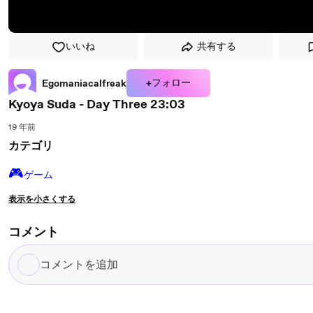
いいね
共有する
+フォロー
Egomaniacalfreak
Kyoya Suda - Day Three 23:03
19 年前
カテゴリ
🎮️
ゲーム
表示を小さくする
コメント
コ
メ
ン
ト