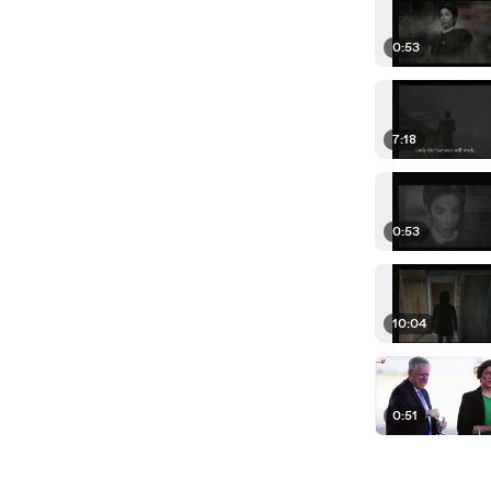
0:53
7:18
0:53
10:04
0:51