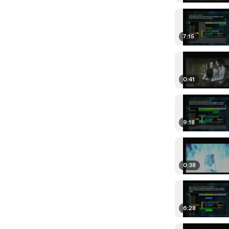
7:15
0:41
9:18
0:38
6:28