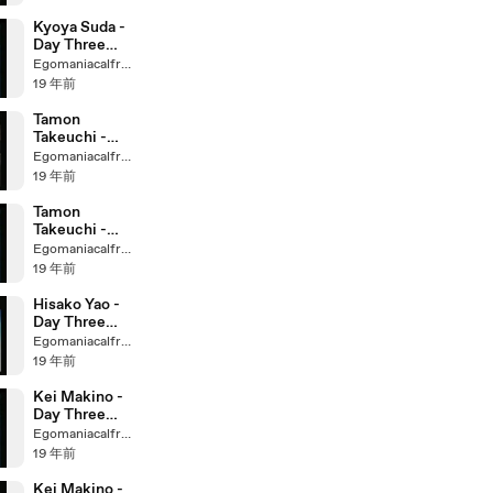
Kyoya Suda -
Day Three
23:03 2nd
Egomaniacalfreak
19 年前
Tamon
Takeuchi -
Day Three
Egomaniacalfreak
23:56 Movie
19 年前
Tamon
Takeuchi -
Day Three
Egomaniacalfreak
22:13 2nd
19 年前
Hisako Yao -
Day Three
23:30 Movie
Egomaniacalfreak
19 年前
Kei Makino -
Day Three
16:01 2nd
Egomaniacalfreak
19 年前
Kei Makino -