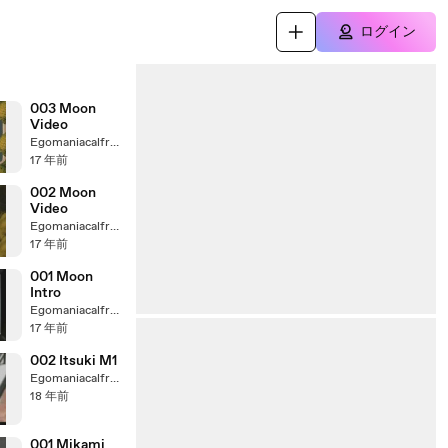
ログイン
003 Moon
Video
Egomaniacalfreak
17 年前
002 Moon
Video
Egomaniacalfreak
17 年前
001 Moon
Intro
Egomaniacalfreak
17 年前
002 Itsuki M1
Egomaniacalfreak
18 年前
001 Mikami