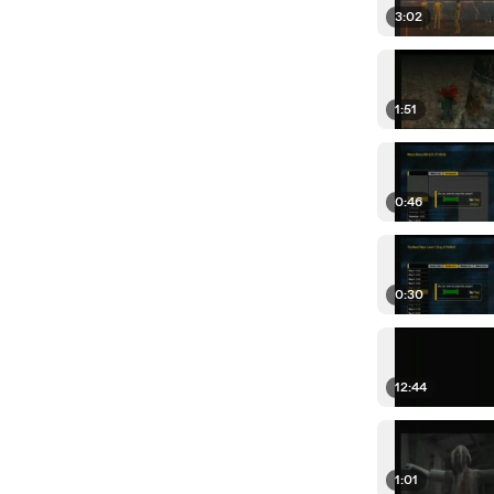
3:02
1:51
0:46
0:30
12:44
1:01