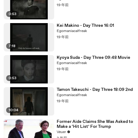
19 年前
0:53
Kei Makino - Day Three 16:01
Egomaniacalfreak
19 年前
7:18
Kyoya Suda - Day Three 09:48 Movie
Egomaniacalfreak
19 年前
0:53
Tamon Takeuchi - Day Three 18:09 2nd
Egomaniacalfreak
19 年前
10:04
Former Aide Claims She Was Asked to
Make a ‘Hit List’ For Trump
Veuer