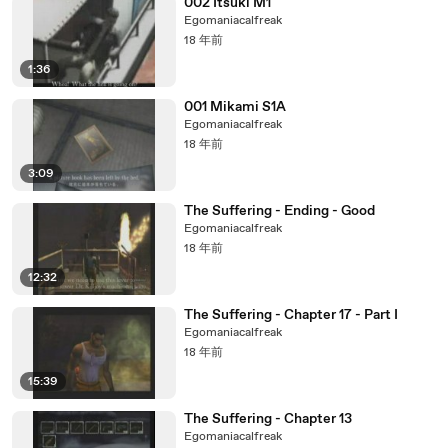
002 Itsuki M1
Egomaniacalfreak
18 年前
1:36
001 Mikami S1A
Egomaniacalfreak
18 年前
3:09
The Suffering - Ending - Good
Egomaniacalfreak
18 年前
12:32
The Suffering - Chapter 17 - Part I
Egomaniacalfreak
18 年前
15:39
The Suffering - Chapter 13
Egomaniacalfreak