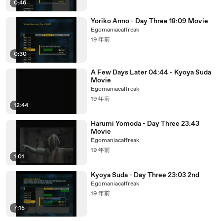
0:46
Yoriko Anno - Day Three 18:09 Movie
Egomaniacalfreak
19 年前
0:30
A Few Days Later 04:44 - Kyoya Suda
Movie
Egomaniacalfreak
19 年前
12:44
Harumi Yomoda - Day Three 23:43
Movie
Egomaniacalfreak
19 年前
1:01
Kyoya Suda - Day Three 23:03 2nd
Egomaniacalfreak
19 年前
7:15