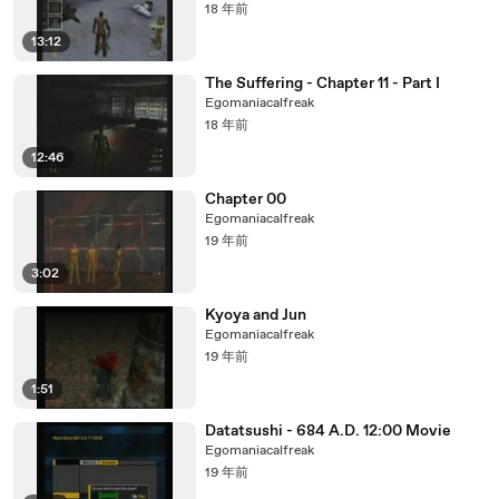
18 年前
13:12
The Suffering - Chapter 11 - Part I
Egomaniacalfreak
18 年前
12:46
Chapter 00
Egomaniacalfreak
19 年前
3:02
Kyoya and Jun
Egomaniacalfreak
19 年前
1:51
Datatsushi - 684 A.D. 12:00 Movie
Egomaniacalfreak
19 年前