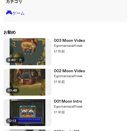
カテゴリ
🎮️
ゲーム
お勧め
003 Moon Video
Egomaniacalfreak
17 年前
8:40
|
次
002 Moon Video
Egomaniacalfreak
17 年前
10:48
001 Moon Intro
Egomaniacalfreak
17 年前
12:13