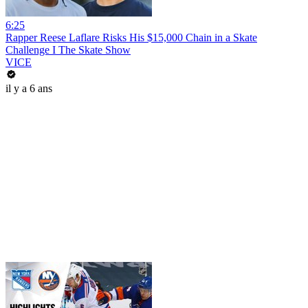
6:25
Rapper Reese Laflare Risks His $15,000 Chain in a Skate
Challenge I The Skate Show
VICE
il y a 6 ans