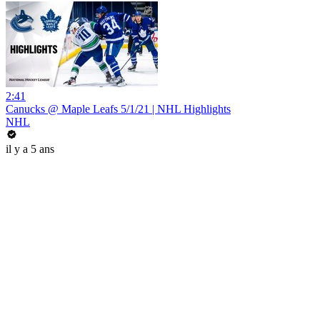
2:41
Canucks @ Maple Leafs 5/1/21 | NHL Highlights
NHL
il y a 5 ans