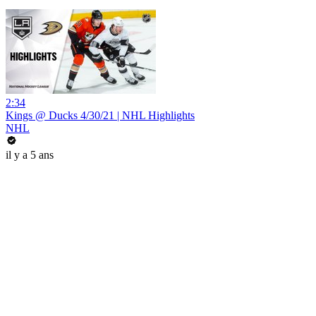
2:34
Kings @ Ducks 4/30/21 | NHL Highlights
NHL
il y a 5 ans