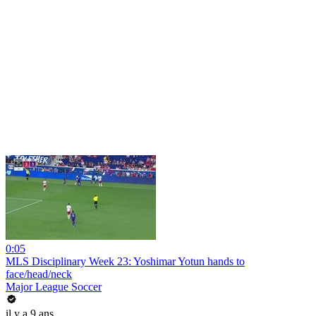
0:05
MLS Disciplinary Week 23: Yoshimar Yotun hands to
face/head/neck
Major League Soccer
il y a 9 ans