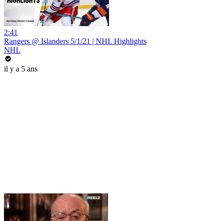
2:41
Rangers @ Islanders 5/1/21 | NHL Highlights
NHL
il y a 5 ans