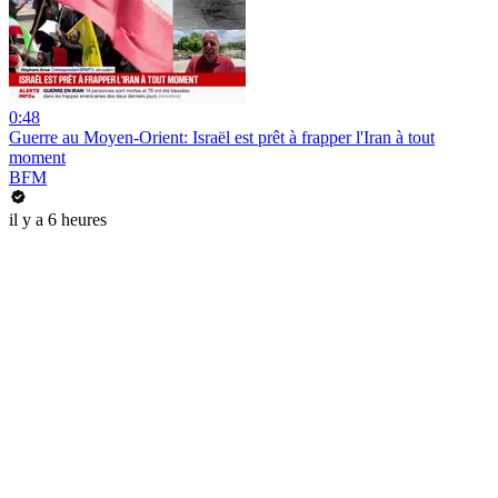
0:48
Guerre au Moyen-Orient: Israël est prêt à frapper l'Iran à tout
moment
BFM
il y a 6 heures