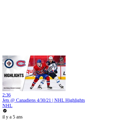
2:36
Jets @ Canadiens 4/30/21 | NHL Highlights
NHL
il y a 5 ans