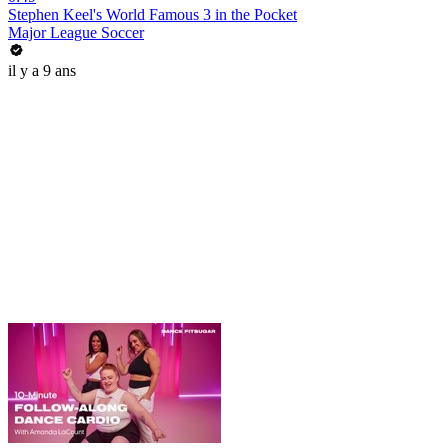
Stephen Keel's World Famous 3 in the Pocket
Major League Soccer
il y a 9 ans