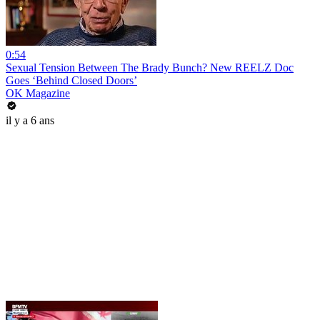
0:54
Sexual Tension Between The Brady Bunch? New REELZ Doc
Goes ‘Behind Closed Doors’
OK Magazine
il y a 6 ans