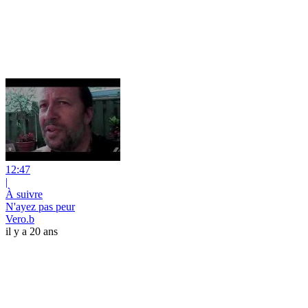
12:47
|
À suivre
N'ayez pas peur
Vero.b
il y a 20 ans