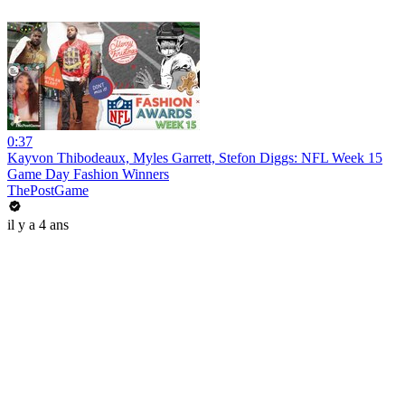
0:37
Kayvon Thibodeaux, Myles Garrett, Stefon Diggs: NFL Week 15
Game Day Fashion Winners
ThePostGame
il y a 4 ans