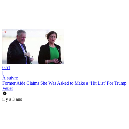
0:51
|
À suivre
Former Aide Claims She Was Asked to Make a ‘Hit List’ For Trump
Veuer
il y a 3 ans