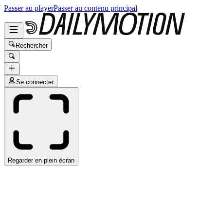
Passer au player
Passer au contenu principal
Rechercher
Se connecter
Regarder en plein écran