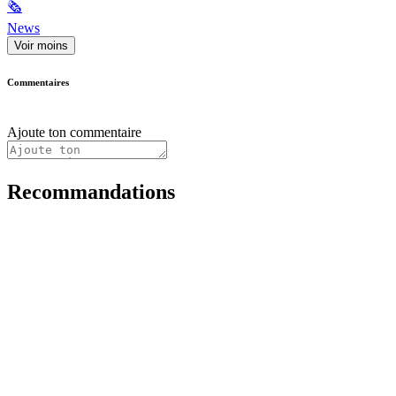
🗞
News
Voir moins
Commentaires
Ajoute ton commentaire
Recommandations