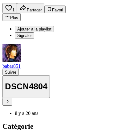
1
Partager
Favori
Plus
Ajouter à la playlist
Signaler
babar851
Suivre
DSCN4804
il y a 20 ans
Catégorie