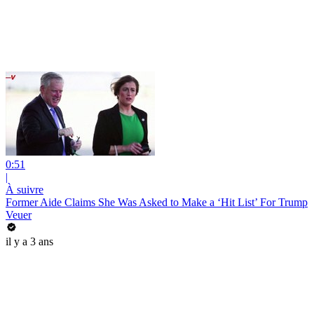
0:51
|
À suivre
Former Aide Claims She Was Asked to Make a ‘Hit List’ For Trump
Veuer
il y a 3 ans