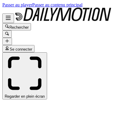
Passer au player
Passer au contenu principal
Rechercher
Se connecter
Regarder en plein écran