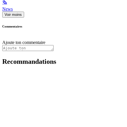
🗞
News
Voir moins
Commentaires
Ajoute ton commentaire
Recommandations