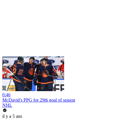
0:46
McDavid's PPG for 29th goal of season
NHL
il y a 5 ans