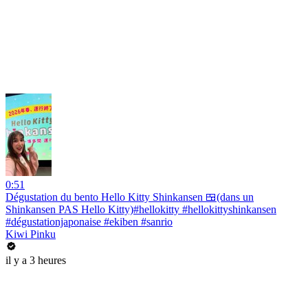
0:51
Dégustation du bento Hello Kitty Shinkansen 🍱(dans un
Shinkansen PAS Hello Kitty)#hellokitty #hellokittyshinkansen
#dégustationjaponaise #ekiben #sanrio
Kiwi Pinku
il y a 3 heures