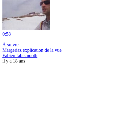
0:58
|
À suivre
Margeriaz explication de la vue
Fabien fabismooth
il y a 18 ans