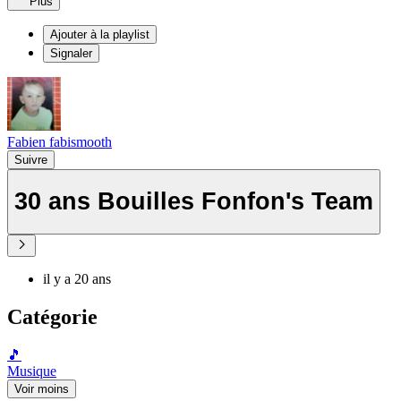
Plus
Ajouter à la playlist
Signaler
Fabien fabismooth
Suivre
30 ans Bouilles Fonfon's Team
il y a 20 ans
Catégorie
🎵
Musique
Voir moins