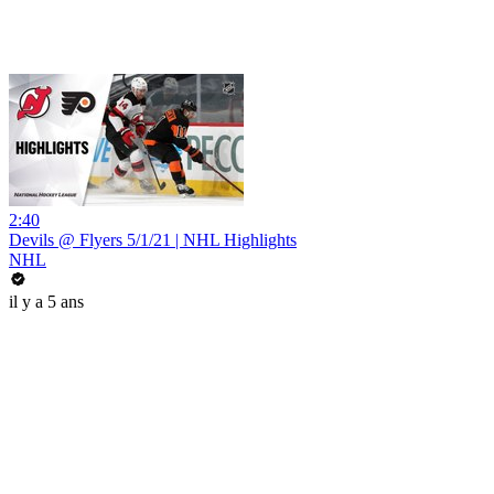
2:40
Devils @ Flyers 5/1/21 | NHL Highlights
NHL
il y a 5 ans