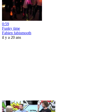
0:59
Funky time
Fabien fabismooth
il y a 20 ans