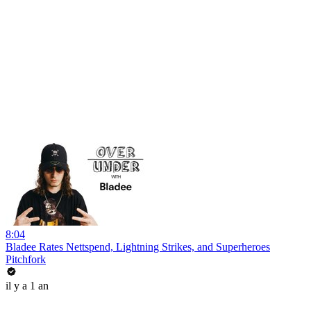
8:04
Bladee Rates Nettspend, Lightning Strikes, and Superheroes
Pitchfork
il y a 1 an