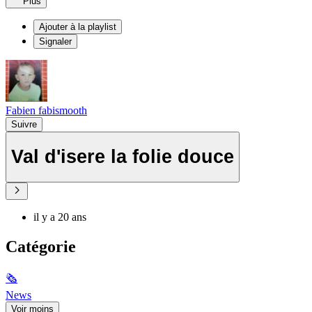
Plus
Ajouter à la playlist
Signaler
Fabien fabismooth
Suivre
Val d'isere la folie douce
il y a 20 ans
Catégorie
🗞
News
Voir moins