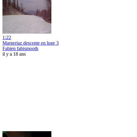
1:22
Margeriaz descente en luge 3
Fabien fabismooth
il y a 18 ans