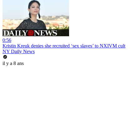
0:56
Kristin Kreuk denies she recruited ‘sex slaves’ to NXIVM cult
NY Daily News
il y a 8 ans