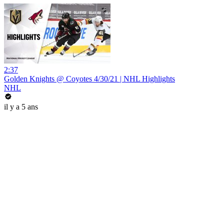
2:37
Golden Knights @ Coyotes 4/30/21 | NHL Highlights
NHL
il y a 5 ans