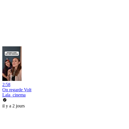
2:58
On regarde Volt
Lala_cinema
il y a 2 jours