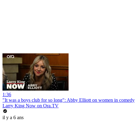
1:36
"It was a boys club for so long": Abby Elliott on women in comedy
Larry King Now on Ora.TV
il y a 6 ans