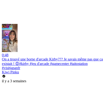
0:48
On a trouvé une borne d'arcade Kirby??? Je savais même pas que ça
existait ! 😍#kirby #jeu d'arcade #gamecenter #taitostation
#visitjapanfr
Kiwi Pinku
il y a 3 semaines