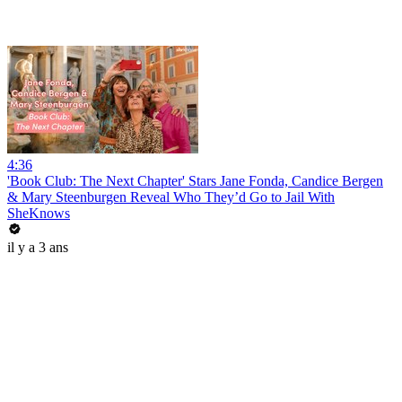
4:36
'Book Club: The Next Chapter' Stars Jane Fonda, Candice Bergen
& Mary Steenburgen Reveal Who They’d Go to Jail With
SheKnows
il y a 3 ans