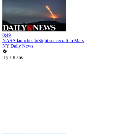
0:49
NASA launches InSight spacecraft to Mars
NY Daily News
il y a 8 ans