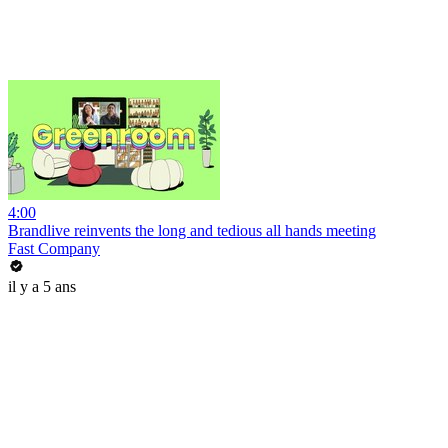
4:00
Brandlive reinvents the long and tedious all hands meeting
Fast Company
il y a 5 ans