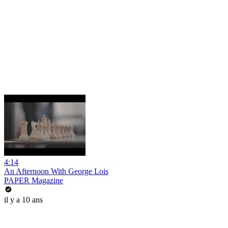
4:14
An Afternoon With George Lois
PAPER Magazine
il y a 10 ans