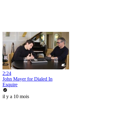
2:24
John Mayer for Dialed In
Esquire
il y a 10 mois