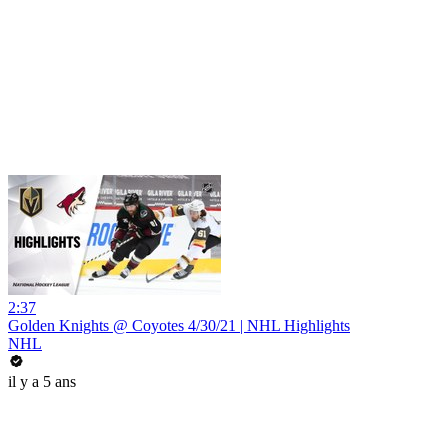
2:37
Golden Knights @ Coyotes 4/30/21 | NHL Highlights
NHL
il y a 5 ans