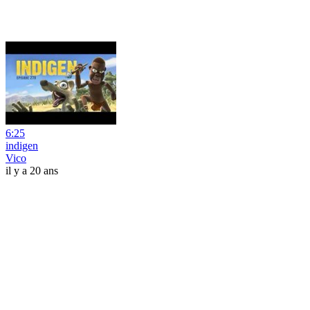
6:25
indigen
Vico
il y a 20 ans