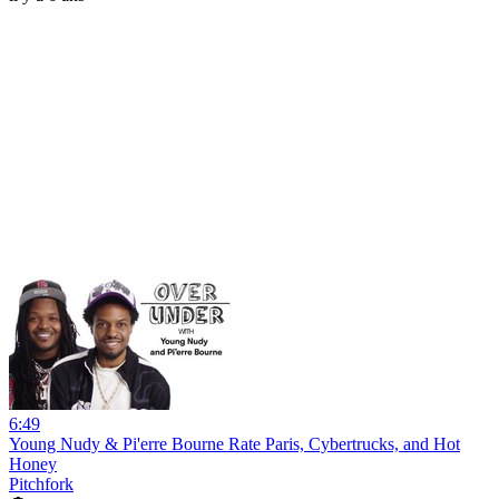
6:49
Young Nudy & Pi'erre Bourne Rate Paris, Cybertrucks, and Hot
Honey
Pitchfork