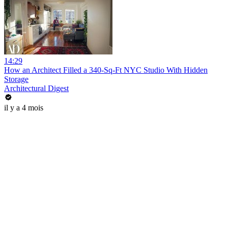
14:29
How an Architect Filled a 340-Sq-Ft NYC Studio With Hidden
Storage
Architectural Digest
il y a 4 mois