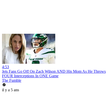
4:53
Jets Fans Go Off On Zach Wilson AND His Mom As He Throws
FOUR Interceptions In ONE Game
The Fumble
il y a 5 ans