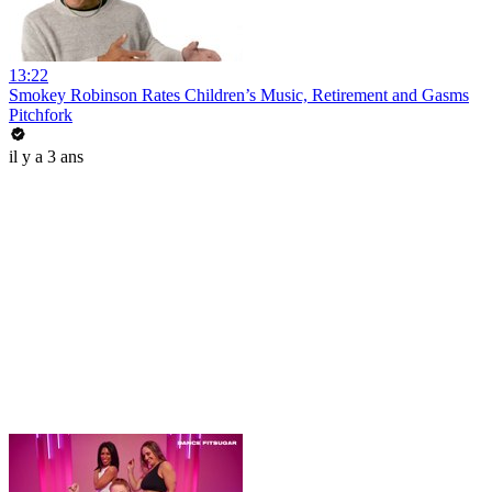
13:22
Smokey Robinson Rates Children’s Music, Retirement and Gasms
Pitchfork
il y a 3 ans