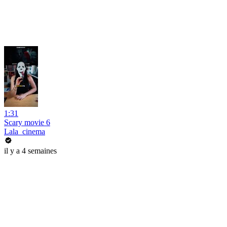
1:31
Scary movie 6
Lala_cinema
il y a 4 semaines