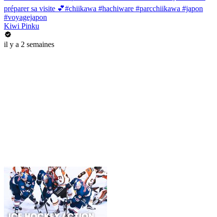
préparer sa visite 💕#chiikawa #hachiware #parcchiikawa #japon
#voyagejapon
Kiwi Pinku
il y a 2 semaines