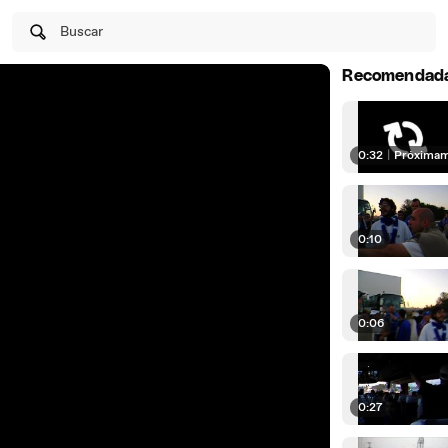
Buscar
Recomendad
0:32
|
Próxima
0:10
0:06
0:27