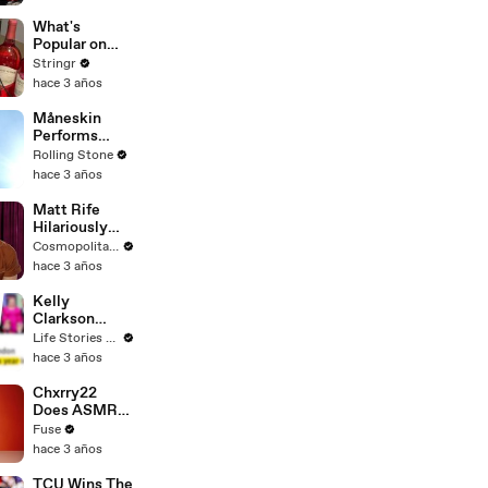
Committee:
'I'm Not Going
What's
To Vote For A
Popular on
Continuing
Uber Eats?
Stringr
Resolution'
hace 3 años
Måneskin
Performs
"HONEY" at
Rolling Stone
MSG
hace 3 años
Matt Rife
Hilariously
Roasts Your
Cosmopolitan USA
Dating
hace 3 años
Profiles |
Cosmopolitan
Kelly
Clarkson
Fights Back
Life Stories By Goalcast
Against
hace 3 años
Brandon
Blackstock In
Chxrry22
Devastating
Does ASMR
Divorce
with Matcha,
Fuse
Battle
Talks Using
hace 3 años
Music to
Escape &
TCU Wins The