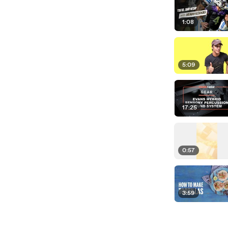
1:08
5:09
17:25
0:57
3:59