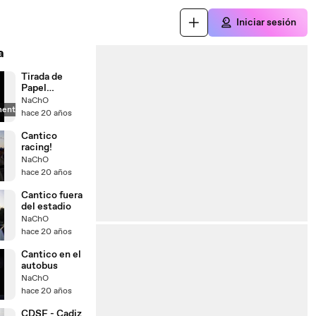
Iniciar sesión
a
Tirada de
Papel
higienico
NaChO
mente
hace 20 años
Cantico
racing!
NaChO
hace 20 años
Cantico fuera
del estadio
NaChO
hace 20 años
Cantico en el
autobus
NaChO
hace 20 años
CDSF - Cadiz