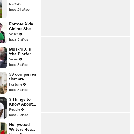
NaChO
hace 21 años
Former Aide
Claims She
Was Asked to
Veuer
Make a ‘Hit
hace 3 años
List’ For
Trump
Musk’s X Is
‘the Platform
With the
Veuer
Largest Ratio
hace 3 años
of
Misinformatio
59 companies
n or
that are
Disinformatio
changing the
Fortune
n’ Amongst
world: From
hace 3 años
All Social
Tesla to
Media
Chobani
3 Things to
Platforms
Know About
Coco Gauff's
People
Parents
hace 3 años
Hollywood
Writers Reach