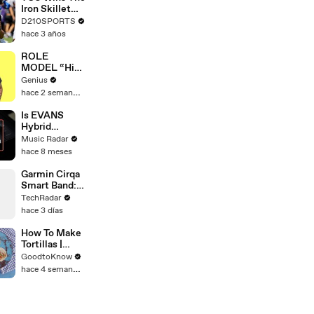
Touring with
Iron Skillet
The Weeknd
With A 34-17
D210SPORTS
Win Over
hace 3 años
SMU
ROLE
MODEL “High
Hopes 3000”
Genius
Lyrics &
hace 2 semanas
Meaning |
Genius
Is EVANS
Verified
Hybrid
Sensory
Music Radar
Percussion
hace 8 meses
The Most
Advanced
Garmin Cirqa
Drum Setup
Smart Band:
Out There?
First Look &
TechRadar
Accuracy Test
hace 3 días
How To Make
Tortillas |
Recipe
GoodtoKnow
hace 4 semanas