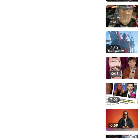
1:00
2:50
12:13
7:01
6:59