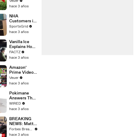
‘Tentative
Veuer
Agreement’
hace 3 años
With Studios
After 146 Day
NHA
Strike
Customers in
Limbo as
SportsGrid
Company
hace 3 años
Faces
Potential
Vanilla Ice
Merger
Explains How
the 90’s
FACTZ
Shaped
hace 3 años
America
Amazon’
Prime Video
Will Show
Veuer
Commercials
hace 3 años
Starting Next
Year
Pokimane
Answers The
Web's Most
WIRED
Searched
hace 3 años
Questions
BREAKING
NEWS: Matt
Gaetz Tells
Forbes Breaking News
House
hace 3 años