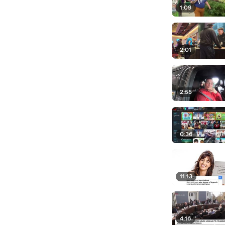
1:09
2:01
2:55
0:36
11:13
4:16