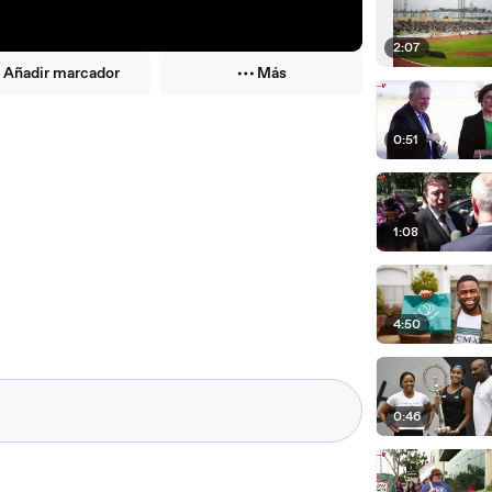
2:07
Añadir marcador
Más
0:51
1:08
4:50
0:46