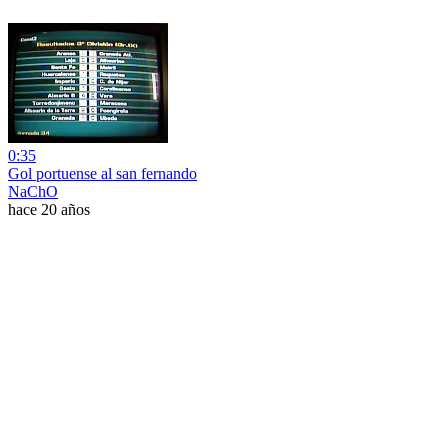
0:35
Gol portuense al san fernando
NaChO
hace 20 años