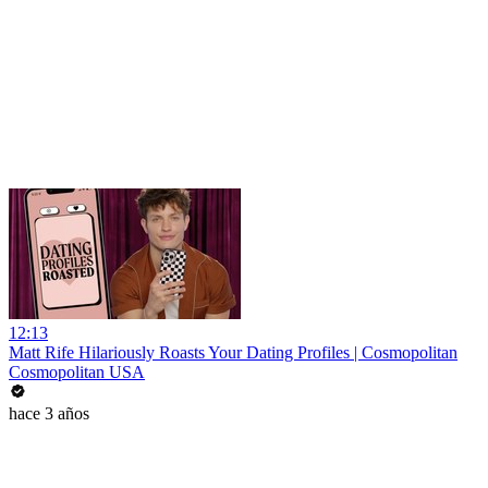
12:13
Matt Rife Hilariously Roasts Your Dating Profiles | Cosmopolitan
Cosmopolitan USA
hace 3 años