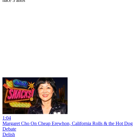
hace 3 años
1:04
Margaret Cho On Cheap Erewhon, California Rolls & the Hot Dog
Debate
Delish