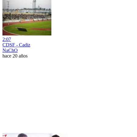
2:07
CDSF - Cadiz
NaChO
hace 20 años