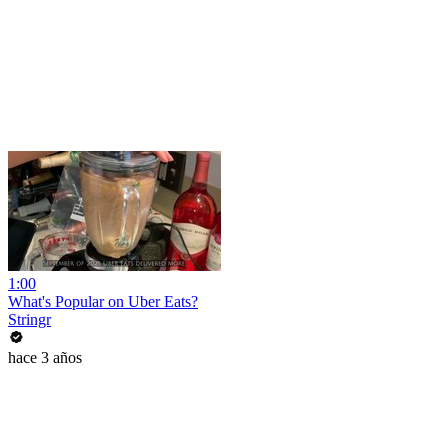
1:00
What's Popular on Uber Eats?
Stringr
hace 3 años