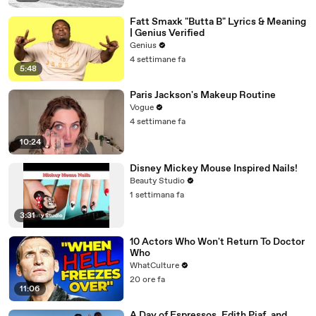
Fatt Smaxk "Butta B" Lyrics & Meaning
| Genius Verified
Genius
4 settimane fa
5:48
Paris Jackson's Makeup Routine
Vogue
4 settimane fa
10:24
Disney Mickey Mouse Inspired Nails!
Beauty Studio
1 settimana fa
3:31
10 Actors Who Won't Return To Doctor
Who
WhatCulture
20 ore fa
11:06
A Day of Espressos, Edith Piaf, and