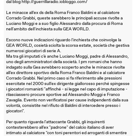
dal blog http://guerrillaradio.iobloggo.com/
Le minacce all'ex ds della Roma Franco Baldini e al calciatore
Corrado Grabbi, queste sarebbero le principali accuse rivolte a
Luciano Moggi e a suo figlio Alessandro dalla procura di Roma
nell'ambito dell'inchiesta sulla GEA WORLD.
Escono nuove indicazioni riguardo l'inchiesta che coinvolge la
GEA WORLD, cosietà sciolta la scorsa estate, società che gestiva
numerosi giocatori di serie A.
Ma tra gli imputati c'è anche Luciano Moggi, padre di Alessandro,
uno degli amministratori della società. I pm romani che hanno
indagato sulla Gea avrebbero scoperto anche le minacce rivolte
all'ex direttore sportivo della Roma Franco Baldini e al calciatore
Corrado Grabbi. Nel primo caso si fa riferimento alle pressioni
esercitate nel 2000 sull'ex dirigente giallorosso perché spingesse
i giocatori romanisti "affinché - si legge nel capo di imputazione -
rilasciassero procure sportive ad Alessandro Moggi e Franco
Zavaglia. Evento non verificatosi per cause indipendenti dalla sua
volontà, consistite nel rifiuto di Baldini di intercedere presso i
giocatori".
Per quanto riguarda l'attaccante Grabbi, gli inquirenti
contesterebbero all'ex "padrone" del calcio italiano di aver
intimato al calciatore "con toni perentori ed arroganti di smentire