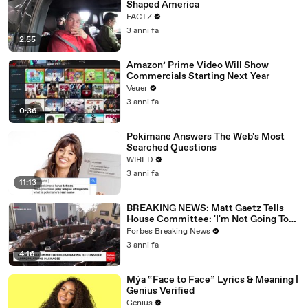
Shaped America
FACTZ
3 anni fa
2:55
Amazon’ Prime Video Will Show
Commercials Starting Next Year
Veuer
3 anni fa
0:36
Pokimane Answers The Web's Most
Searched Questions
WIRED
3 anni fa
11:13
BREAKING NEWS: Matt Gaetz Tells
House Committee: 'I'm Not Going To
Vote For A Continuing Resolution'
Forbes Breaking News
3 anni fa
4:16
Mýa “Face to Face” Lyrics & Meaning |
Genius Verified
Genius