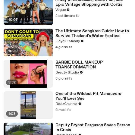
Epic Vintage Shopping with Cortis
Vogue
2 settimane fa
10:07
The Ultimate Songkran Guide: How to
Survive Thailand's Water Festival
Lloyd & Mandy
4 giorni fa
10:39
BARBIE DOLL MAKEUP
TRANSFORMATION
Beauty Studio
3 giorni fa
3:32
One of the Wildest Pit Maneuvers
You’ll Ever See
ReelzChannel
6 mesi fa
1:03
Deputy Bryant Ferguson Saves Person
in Crisis