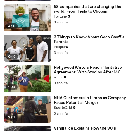
59 companies that are changing the
world: From Tesla to Chobani
Fortune
3 anni fa
4:50
3 Things to Know About Coco Gauff's
Parents
People
3 anni fa
0:46
Hollywood Writers Reach ‘Tentative
Agreement’ With Studios After 146
Day Strike
Veuer
3 anni fa
1:09
NHA Customers in Limbo as Company
Faces Potential Merger
SportsGrid
3 anni fa
2:01
Vanilla Ice Explains How the 90’s