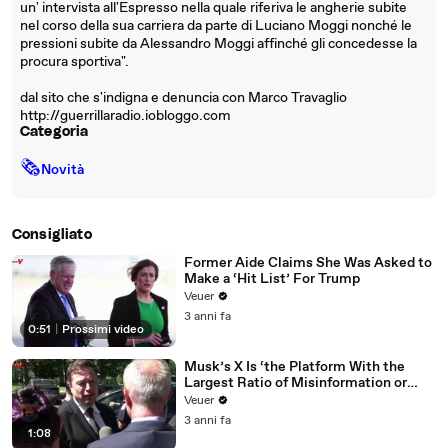
un' intervista all'Espresso nella quale riferiva le angherie subite
nel corso della sua carriera da parte di Luciano Moggi nonché le
pressioni subite da Alessandro Moggi affinché gli concedesse la
procura sportiva".
dal sito che s'indigna e denuncia con Marco Travaglio
http://guerrillaradio.iobloggo.com
Categoria
🗞
Novità
Consigliato
Former Aide Claims She Was Asked to
Make a ‘Hit List’ For Trump
Veuer
3 anni fa
0:51
|
Prossimi video
Musk’s X Is ‘the Platform With the
Largest Ratio of Misinformation or
Disinformation’ Amongst All Social
Veuer
Media Platforms
3 anni fa
1:08