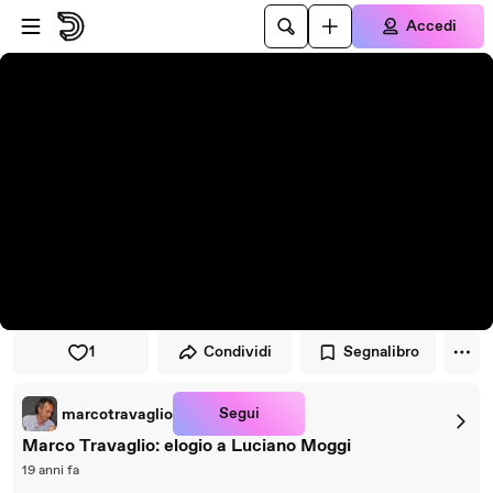
Vai al lettore
Passa al contenuto principale
Accedi
1
Condividi
Segnalibro
Segui
marcotravaglio
Marco Travaglio: elogio a Luciano Moggi
19 anni fa