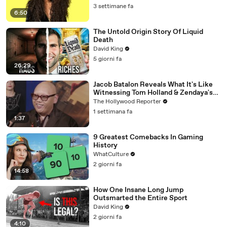
3 settimane fa
6:50
The Untold Origin Story Of Liquid
Death
David King
5 giorni fa
26:29
Jacob Batalon Reveals What It's Like
Witnessing Tom Holland & Zendaya's
Partnership on Set of 'Spider-Man' |
The Hollywood Reporter
THR Video
1 settimana fa
1:37
9 Greatest Comebacks In Gaming
History
WhatCulture
2 giorni fa
14:58
How One Insane Long Jump
Outsmarted the Entire Sport
David King
2 giorni fa
4:10