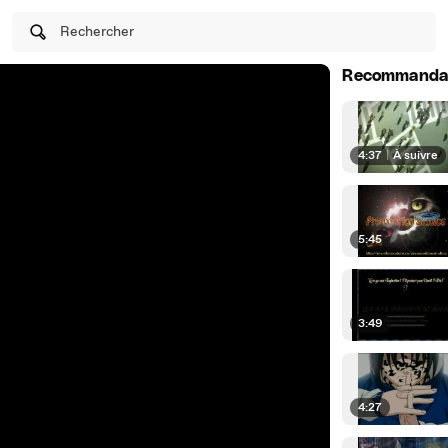
Rechercher
Recommanda
4:37
|
À suivre
5:45
3:49
4:27