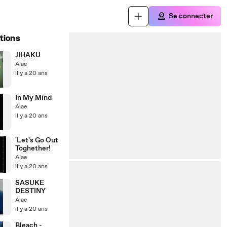
Se connecter
tions
JIHAKU
Alae
il y a 20 ans
In My Mind
Alae
il y a 20 ans
'Let's Go Out
Toghether!
Alae
il y a 20 ans
SASUKE
DESTINY
Alae
il y a 20 ans
Bleach -