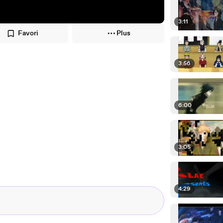
3:11
Favori
Plus
3:56
6:00
3:05
4:29