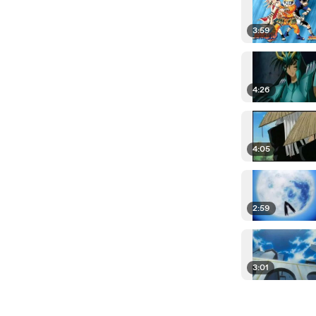
3:59
4:26
4:05
2:59
3:01