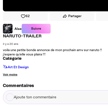
62
Partager
Suivre
Alae
NARUTO-TRAILER
il y a 20 ans
voila une petite bonde annonce de mon prochain amv sur naruto !!
j'espere qu'elle vous plaira !!!
Catégorie
🦄
Art Et Design
Voir moins
Commentaires
Ajoute
ton
commentaire