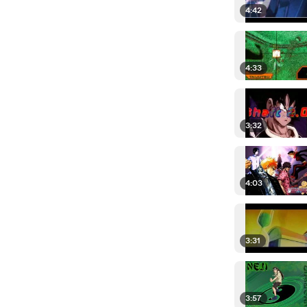
4:42
4:33
3:32
4:03
3:31
3:57