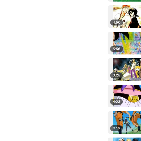
4:50
5:56
3:25
4:23
0:16