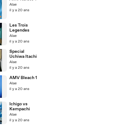
Alae
il y a 20 ans
Les Trois
Legendes
Alae
il y a 20 ans
Special
Uchiwa Itachi
Alae
il y a 20 ans
AMV Bleach 1
Alae
il y a 20 ans
Ichigo vs
Kempachi
Alae
il y a 20 ans