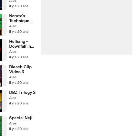
Alae
il y a 20 ans
Naruto's
Technique
Beat
Alae
il y a 20 ans
Hellsing -
Downfall in
the Darkness
Alae
il y a 20 ans
Bleach:Clip
Video 3
Alae
il y a 20 ans
DBZ Trilogy 2
Alae
il y a 20 ans
Special Neji
Alae
il y a 20 ans