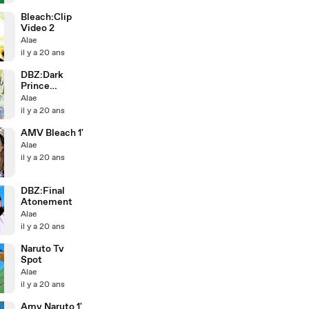
Bleach:Clip
Video 2
Alae
il y a 20 ans
DBZ:Dark
Prince
Returns
Alae
il y a 20 ans
AMV Bleach 1'
Alae
il y a 20 ans
DBZ:Final
Atonement
Alae
il y a 20 ans
Naruto Tv
Spot
Alae
il y a 20 ans
Amv Naruto 1'