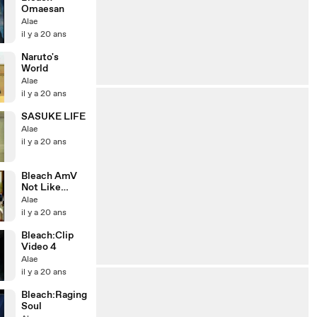
Omaesan
Alae
il y a 20 ans
Naruto's
World
Alae
il y a 20 ans
SASUKE LIFE
Alae
il y a 20 ans
Bleach AmV
Not Like
Other$
Alae
il y a 20 ans
Bleach:Clip
Video 4
Alae
il y a 20 ans
Bleach:Raging
Soul