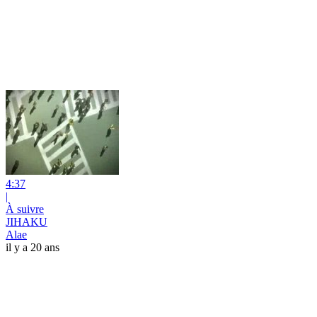
4:37
|
À suivre
JIHAKU
Alae
il y a 20 ans