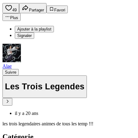
49
Partager
Favori
Plus
Ajouter à la playlist
Signaler
Alae
Suivre
Les Trois Legendes
il y a 20 ans
les trois legendaires animes de tous les temp !!!
Catégorie