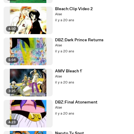
Bleach:Clip Video 2
Alae
il y a 20 ans
4:50
DBZ:Dark Prince Returns
Alae
il y a 20 ans
5:56
AMV Bleach 1'
Alae
il y a 20 ans
3:25
DBZ:Final Atonement
Alae
il y a 20 ans
4:23
Naruto Tv Spot