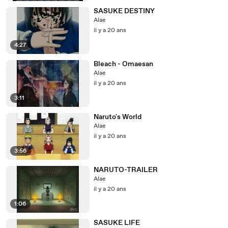
SASUKE DESTINY
Alae
il y a 20 ans
4:27
Bleach - Omaesan
Alae
il y a 20 ans
3:11
Naruto's World
Alae
il y a 20 ans
3:56
NARUTO-TRAILER
Alae
il y a 20 ans
1:06
SASUKE LIFE