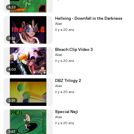
4:33
Hellsing - Downfall in the Darkness
Alae
il y a 20 ans
3:32
Bleach:Clip Video 3
Alae
il y a 20 ans
4:03
DBZ Trilogy 2
Alae
il y a 20 ans
3:31
Special Neji
Alae
il y a 20 ans
3:57