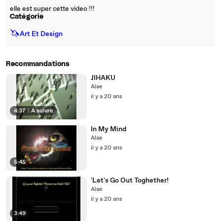
elle est super cette video !!!
Catégorie
🦄
Art Et Design
Recommandations
JIHAKU
Alae
il y a 20 ans
4:37
|
À suivre
In My Mind
Alae
il y a 20 ans
5:45
'Let's Go Out Toghether!
Alae
il y a 20 ans
3:49