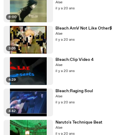
Alae
il y a 20 ans
6:00
Bleach AmV Not Like Other$
Alae
il y a 20 ans
3:05
Bleach:Clip Video 4
Alae
il y a 20 ans
4:29
Bleach:Raging Soul
Alae
il y a 20 ans
4:42
Naruto's Technique Beat
Alae
il y a 20 ans