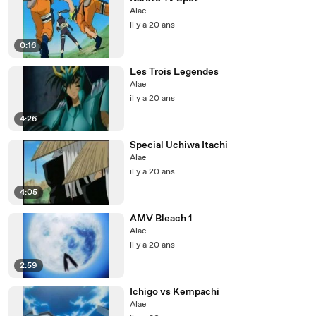
Alae
il y a 20 ans
0:16
Les Trois Legendes
Alae
il y a 20 ans
4:26
Special Uchiwa Itachi
Alae
il y a 20 ans
4:05
AMV Bleach 1
Alae
il y a 20 ans
2:59
Ichigo vs Kempachi
Alae