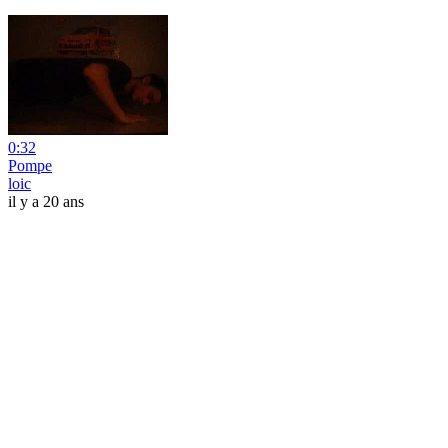
0:32
Pompe
loic
il y a 20 ans