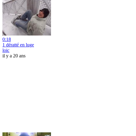
0:18
1 dératté en luge
loic
il y a 20 ans