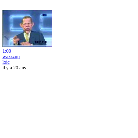
1:00
wazzzup
loic
il y a 20 ans