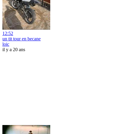
12:52
un tit tour en becane
loic
il y a 20 ans