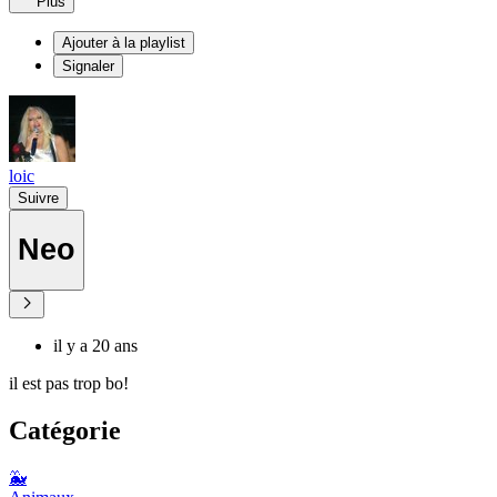
Plus
Ajouter à la playlist
Signaler
loic
Suivre
Neo
il y a 20 ans
il est pas trop bo!
Catégorie
🐳