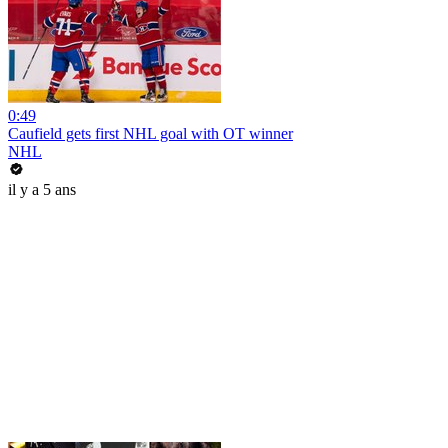
0:49
Caufield gets first NHL goal with OT winner
NHL
il y a 5 ans