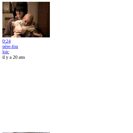
0:24
père-fou
loic
il y a 20 ans