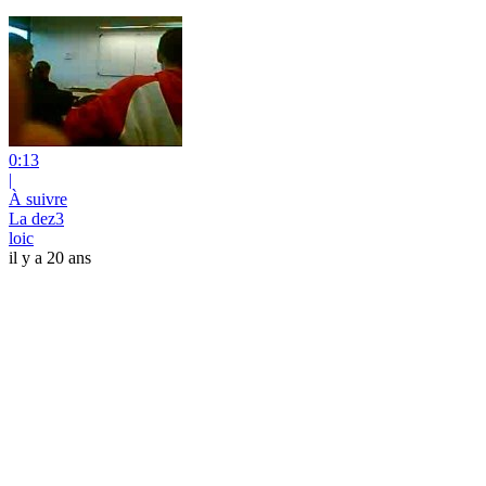
0:13
|
À suivre
La dez3
loic
il y a 20 ans