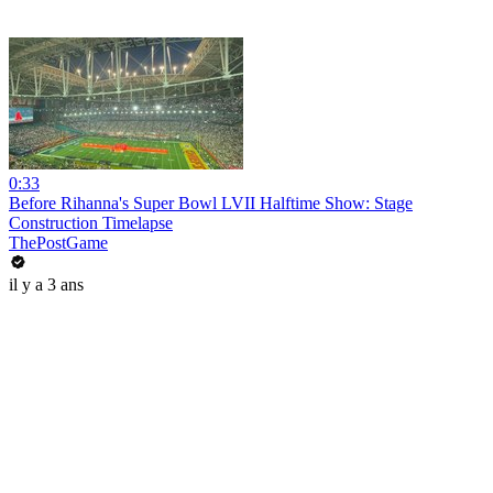
0:33
Before Rihanna's Super Bowl LVII Halftime Show: Stage
Construction Timelapse
ThePostGame
il y a 3 ans