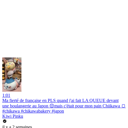
1:01
Ma fierté de française en PLS quand j'ai fait LA QUEUE devant
une boulangerie au Japon 😔mais c'était pour mon pain Chiikawa 🍞
#chikawa #chikawabakery #japon
Kiwi Pinku
il y a 2 semaines