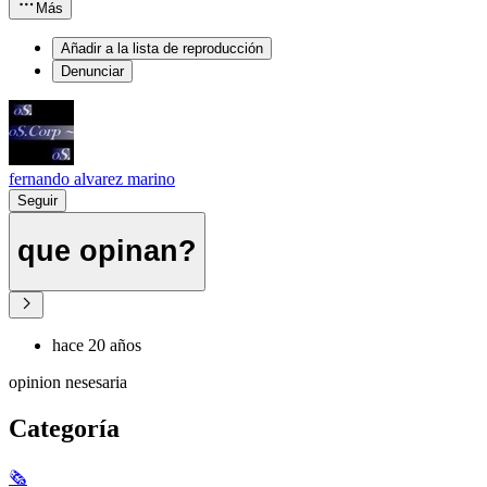
Más
Añadir a la lista de reproducción
Denunciar
fernando alvarez marino
Seguir
que opinan?
hace 20 años
opinion nesesaria
Categoría
🗞