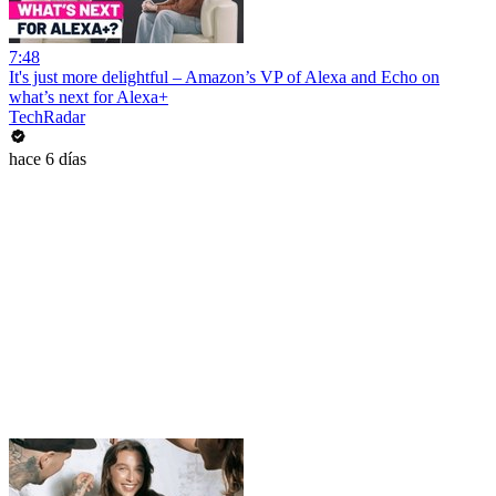
7:48
It's just more delightful – Amazon’s VP of Alexa and Echo on
what’s next for Alexa+
TechRadar
hace 6 días