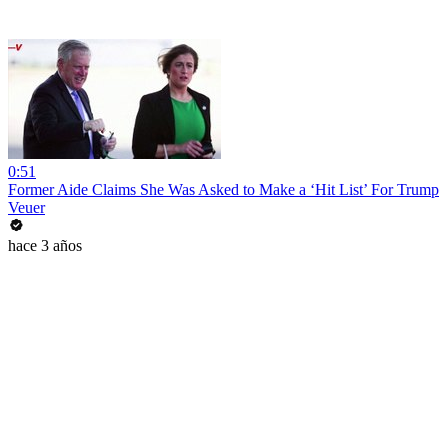
0:51
Former Aide Claims She Was Asked to Make a ‘Hit List’ For Trump
Veuer
hace 3 años