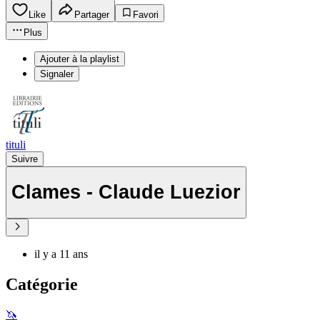
Like
Partager
Favori
Plus
Ajouter à la playlist
Signaler
tituli
Suivre
Clames - Claude Luezior
il y a 11 ans
Catégorie
🦄