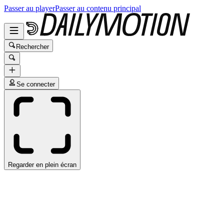
Passer au player
Passer au contenu principal
Rechercher
Se connecter
Regarder en plein écran