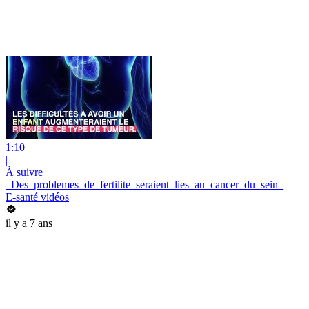
1:10
|
À suivre
_Des_problemes_de_fertilite_seraient_lies_au_cancer_du_sein_
E-santé vidéos
il y a 7 ans