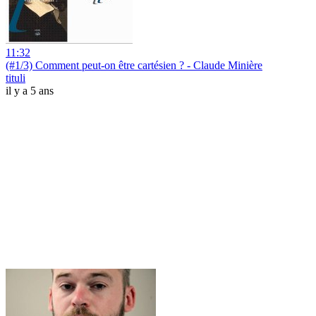
11:32
(#1/3) Comment peut-on être cartésien ? - Claude Minière
tituli
il y a 5 ans