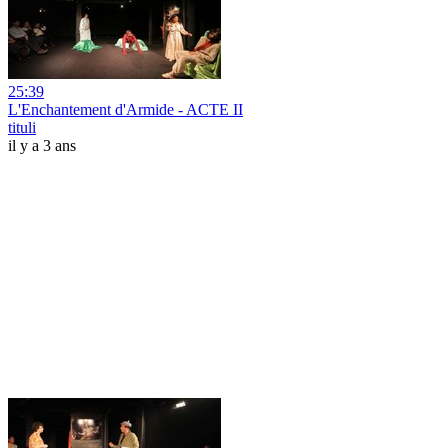
25:39
L'Enchantement d'Armide - ACTE II
tituli
il y a 3 ans