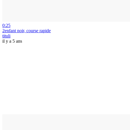
0:25
2enfant noir, course rapide
tituli
il y a 5 ans