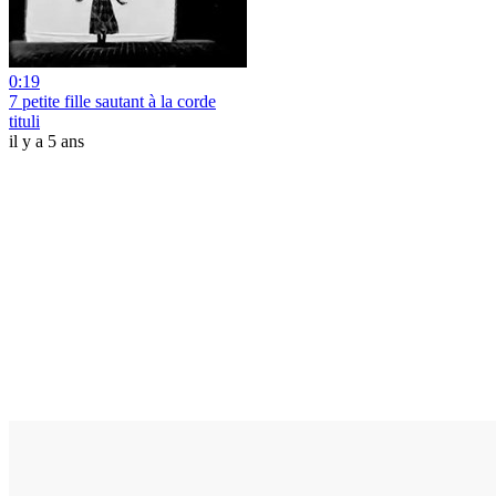
0:19
7 petite fille sautant à la corde
tituli
il y a 5 ans