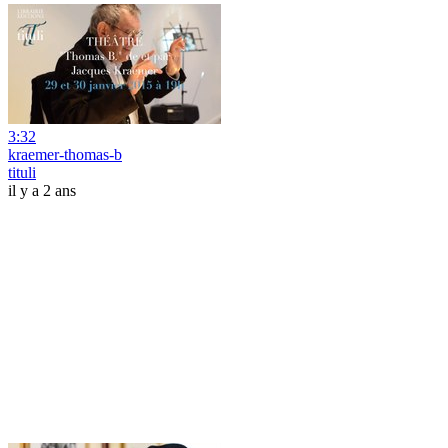
3:32
kraemer-thomas-b
tituli
il y a 2 ans