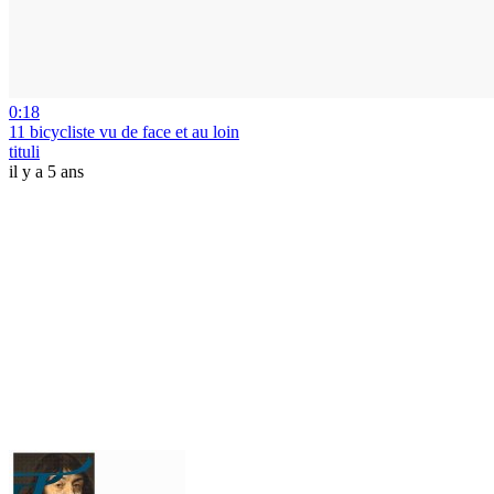
0:18
11 bicycliste vu de face et au loin
tituli
il y a 5 ans