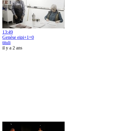
13:49
Genèse eipi+1=0
tituli
il y a 2 ans