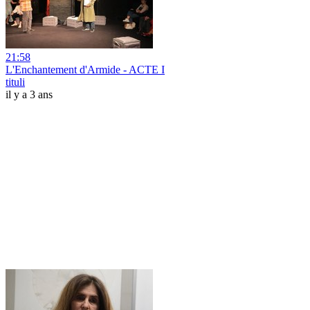
21:58
L'Enchantement d'Armide - ACTE I
tituli
il y a 3 ans