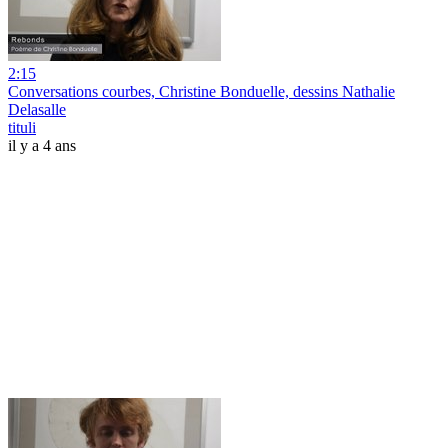
2:15
Conversations courbes, Christine Bonduelle, dessins Nathalie
Delasalle
tituli
il y a 4 ans