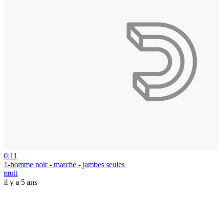
0:11
1-homme noir - marche - jambes seules
tituli
il y a 5 ans