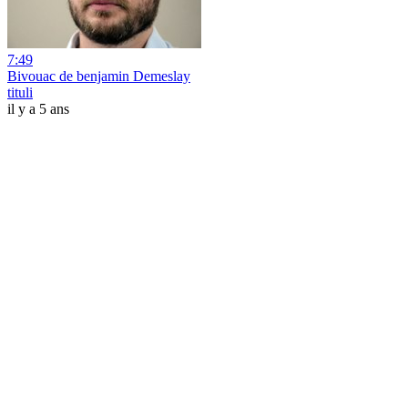
7:49
Bivouac de benjamin Demeslay
tituli
il y a 5 ans