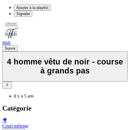
Ajouter à la playlist
Signaler
tituli
Suivre
4 homme vêtu de noir - course
à grands pas
il y a 5 ans
Catégorie
🎥
Court métrage