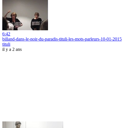
6:42
billand-dans-le-noir-du-paradis-tituli-les-mots-parleurs-10-01-2015
tituli
il y a 2 ans