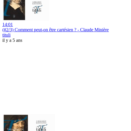
14:01
(#2/3) Comment peut-on être cartésien ? - Claude Minière
tituli
il y a 5 ans