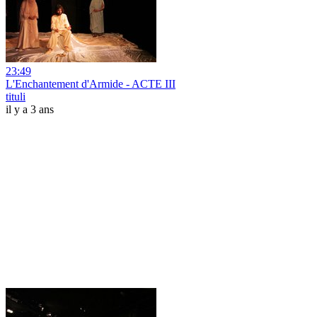
23:49
L'Enchantement d'Armide - ACTE III
tituli
il y a 3 ans