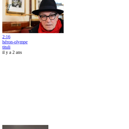
2:16
héron-olympe
tituli
il y a 2 ans