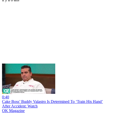
0:40
Cake Boss’ Buddy Valastro Is Determined To ‘Train His Hand’
After Accident: Watch
OK Magazine