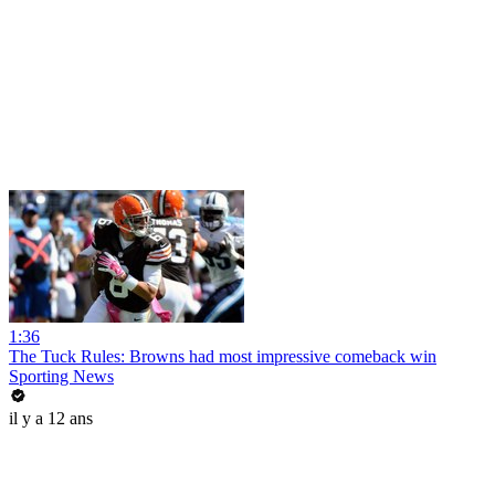
1:36
The Tuck Rules: Browns had most impressive comeback win
Sporting News
il y a 12 ans