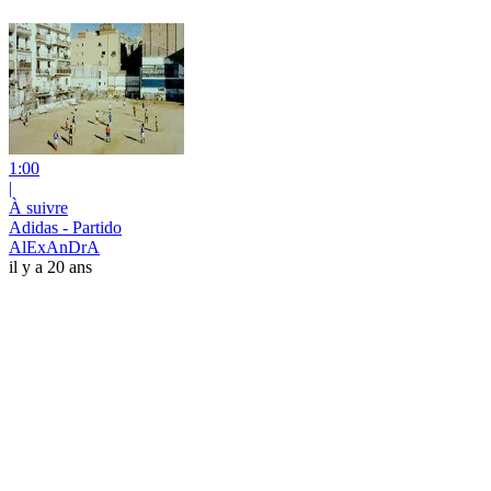
1:00
|
À suivre
Adidas - Partido
AlExAnDrA
il y a 20 ans