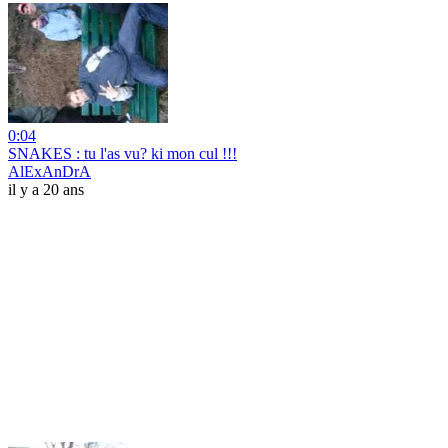
0:04
SNAKES : tu l'as vu? ki mon cul !!!
AlExAnDrA
il y a 20 ans