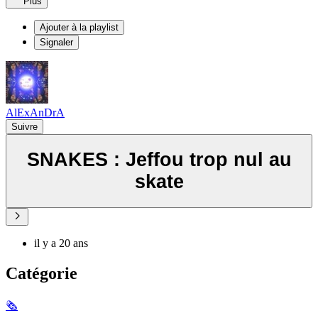
Plus
Ajouter à la playlist
Signaler
AlExAnDrA
Suivre
SNAKES : Jeffou trop nul au
skate
il y a 20 ans
Catégorie
🗞