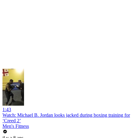
1:43
Watch: Michael B. Jordan looks jacked during boxing training for
‘Creed 2’
Men's Fitness
il y a 8 ans