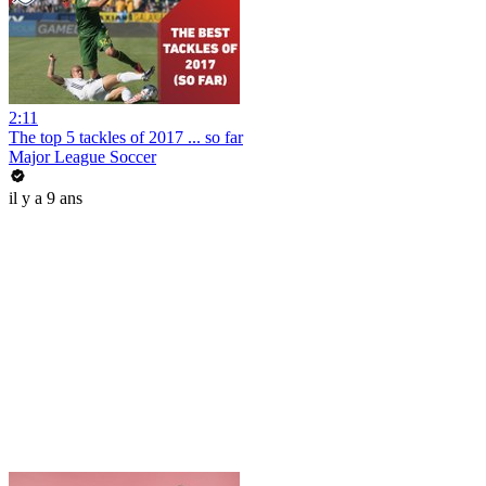
2:11
The top 5 tackles of 2017 ... so far
Major League Soccer
il y a 9 ans