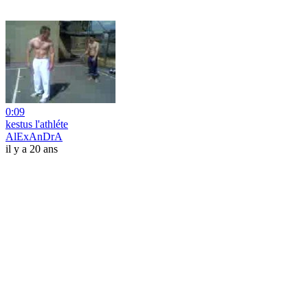
0:09
kestus l'athléte
AlExAnDrA
il y a 20 ans