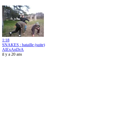
1:18
SNAKES : bataille (suite)
AlExAnDrA
il y a 20 ans