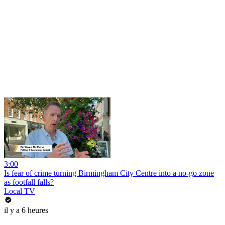
3:00
Is fear of crime turning Birmingham City Centre into a no-go zone
as footfall falls?
Local TV
il y a 6 heures