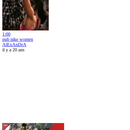
1:00
pub nike women
AlExAnDrA
il y a 20 ans