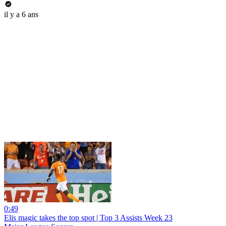
il y a 6 ans
0:49
Elis magic takes the top spot | Top 3 Assists Week 23