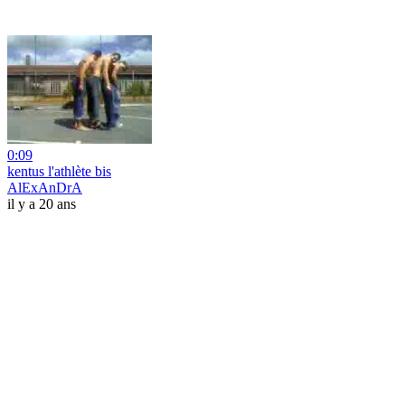
0:09
kentus l'athlète bis
AlExAnDrA
il y a 20 ans