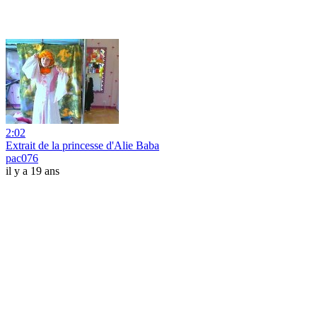
2:02
Extrait de la princesse d'Alie Baba
pac076
il y a 19 ans