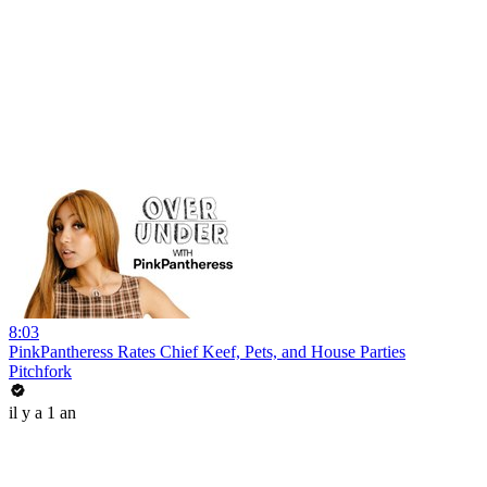
8:03
PinkPantheress Rates Chief Keef, Pets, and House Parties
Pitchfork
il y a 1 an