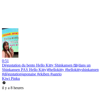
0:51
Dégustation du bento Hello Kitty Shinkansen 🍱(dans un
Shinkansen PAS Hello Kitty)#hellokitty #hellokittyshinkansen
#dégustationjaponaise #ekiben #sanrio
Kiwi Pinku
il y a 8 heures