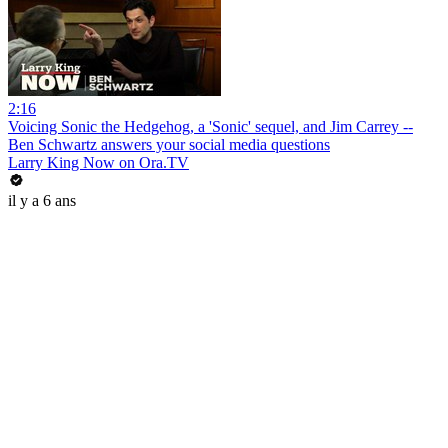
2:16
Voicing Sonic the Hedgehog, a 'Sonic' sequel, and Jim Carrey --
Ben Schwartz answers your social media questions
Larry King Now on Ora.TV
il y a 6 ans