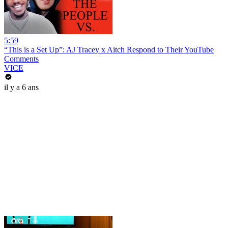
5:59
“This is a Set Up”: AJ Tracey x Aitch Respond to Their YouTube
Comments
VICE
il y a 6 ans