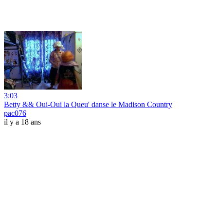
3:03
Betty && Oui-Oui la Queu' danse le Madison Country
pac076
il y a 18 ans