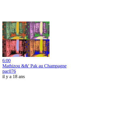
6:00
Mathizou &&' Pak au Champagne
pac076
il y a 18 ans