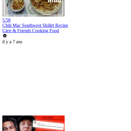
5:58
Chili Mac Southwest Skillet Recipe
Glen & Friends Cooking Food
il y a 7 ans