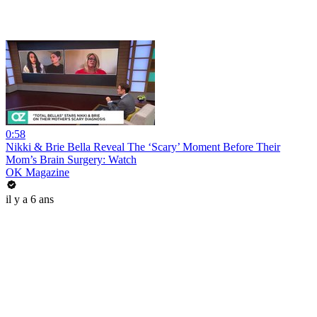
0:58
Nikki & Brie Bella Reveal The ‘Scary’ Moment Before Their
Mom’s Brain Surgery: Watch
OK Magazine
il y a 6 ans