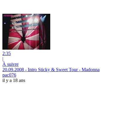
2:35
|
À suivre
20.09.2008 - Intro Sticky & Sweet Tour - Madonna
pac076
il y a 18 ans