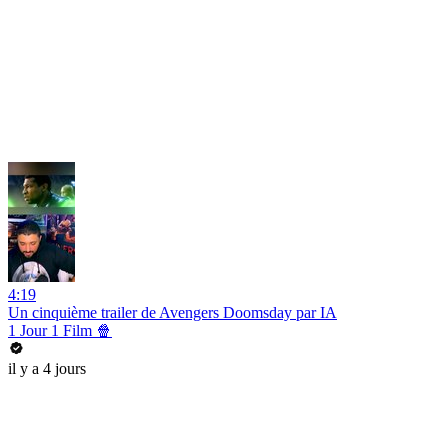
4:19
Un cinquième trailer de Avengers Doomsday par IA
1 Jour 1 Film 🍿
il y a 4 jours