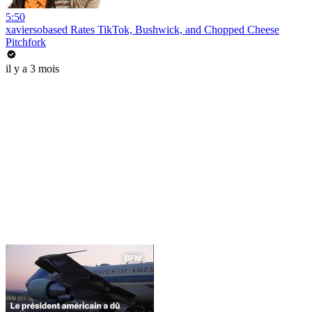
5:50
xaviersobased Rates TikTok, Bushwick, and Chopped Cheese
Pitchfork
il y a 3 mois