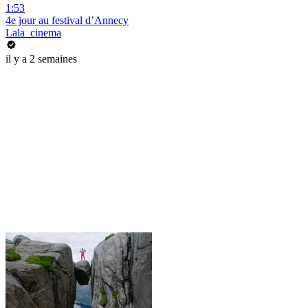
1:53
4e jour au festival d’Annecy
Lala_cinema
il y a 2 semaines