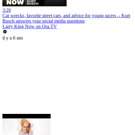
3:20
Car wrecks, favorite street cars, and advice for young racers -- Kurt
Busch answers your social media questions
Larry King Now on Ora.TV
il y a 6 ans