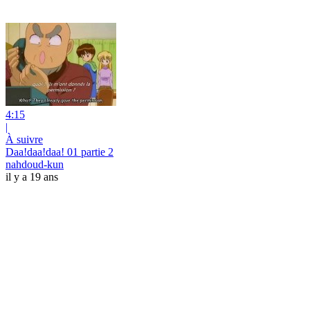
4:15
|
À suivre
Daa!daa!daa! 01 partie 2
nahdoud-kun
il y a 19 ans