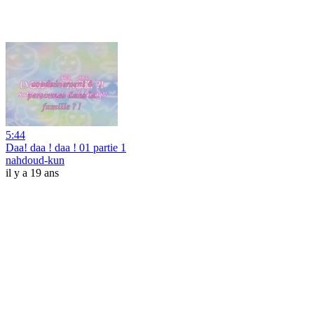
5:44
Daa! daa ! daa ! 01 partie 1
nahdoud-kun
il y a 19 ans