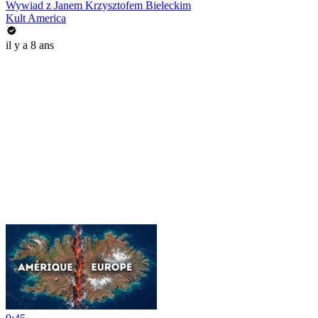
Wywiad z Janem Krzysztofem Bieleckim
Kult America
il y a 8 ans