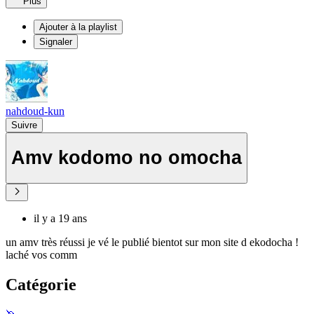
Plus
Ajouter à la playlist
Signaler
nahdoud-kun
Suivre
Amv kodomo no omocha
il y a 19 ans
un amv très réussi je vé le publié bientot sur mon site d ekodocha !
laché vos comm
Catégorie