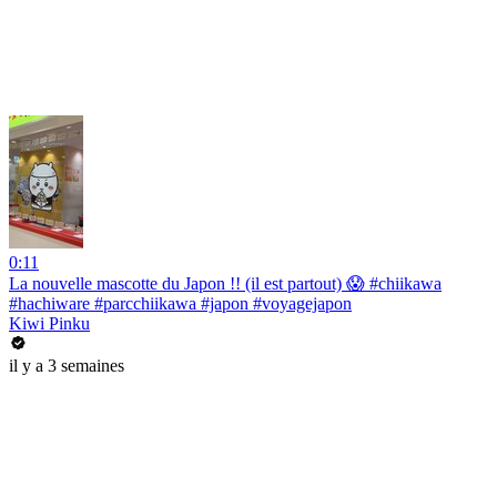
0:11
La nouvelle mascotte du Japon !! (il est partout) 😱 #chiikawa
#hachiware #parcchiikawa #japon #voyagejapon
Kiwi Pinku
il y a 3 semaines