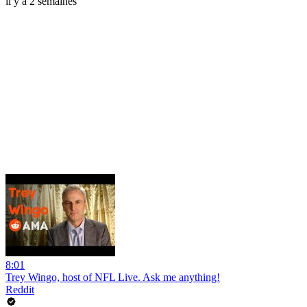
il y a 2 semaines
8:01
Trey Wingo, host of NFL Live. Ask me anything!
Reddit