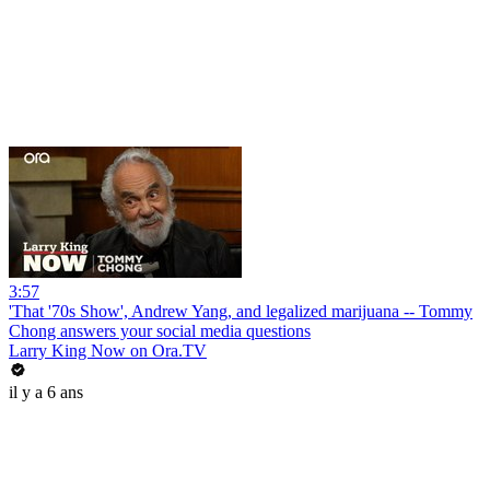
3:57
'That '70s Show', Andrew Yang, and legalized marijuana -- Tommy
Chong answers your social media questions
Larry King Now on Ora.TV
il y a 6 ans