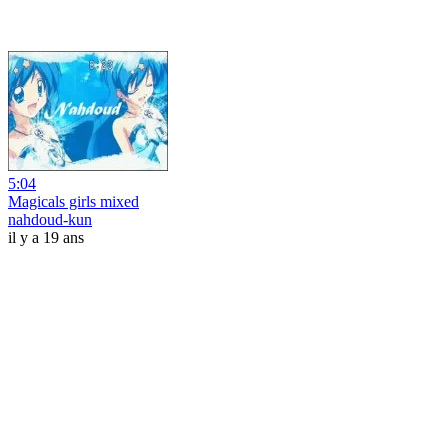
5:04
Magicals girls mixed
nahdoud-kun
il y a 19 ans