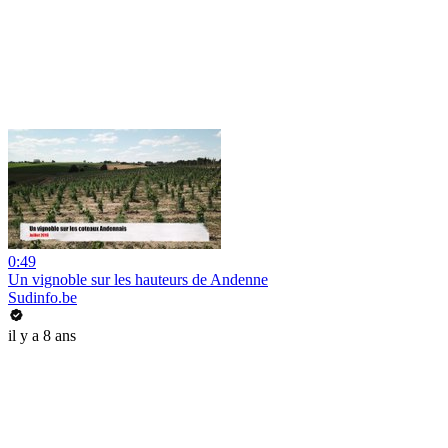
0:49
Un vignoble sur les hauteurs de Andenne
Sudinfo.be
il y a 8 ans