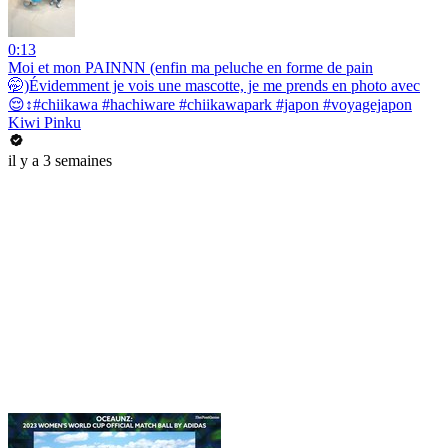
0:13
Moi et mon PAINNN (enfin ma peluche en forme de pain
🤭)Évidemment je vois une mascotte, je me prends en photo avec
😌↕️#chiikawa #hachiware #chiikawapark #japon #voyagejapon
Kiwi Pinku
il y a 3 semaines