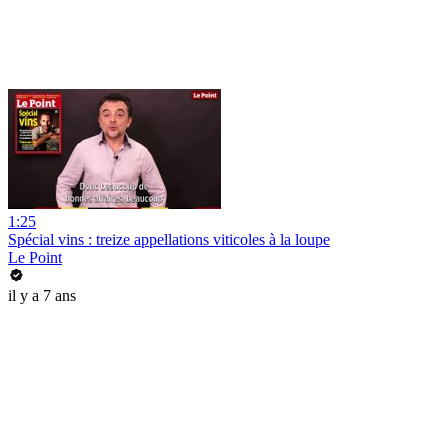
1:25
Spécial vins : treize appellations viticoles à la loupe
Le Point
il y a 7 ans