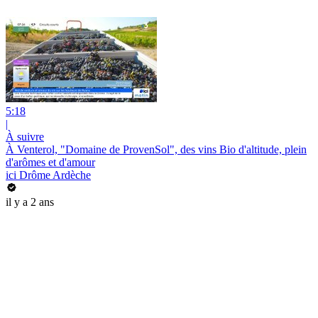
5:18
|
À suivre
À Venterol, "Domaine de ProvenSol", des vins Bio d'altitude, plein
d'arômes et d'amour
ici Drôme Ardèche
il y a 2 ans