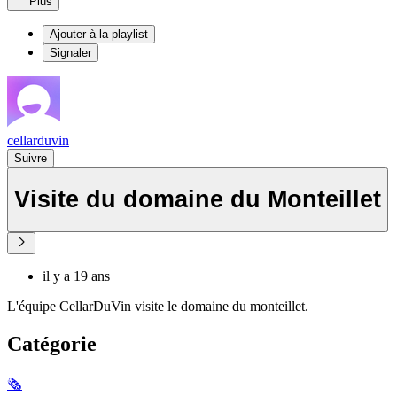
Plus
Ajouter à la playlist
Signaler
cellarduvin
Suivre
Visite du domaine du Monteillet
il y a 19 ans
L'équipe CellarDuVin visite le domaine du monteillet.
Catégorie
🗞