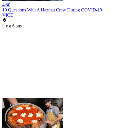
4:50
10 Questions With A Hazmat Crew During COVID-19
VICE
il y a 6 ans