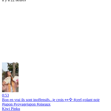
0:53
Bon en vrai ils sont inoffensifs...je crois 👀🦅 #cerf-volant noir
#japon #voyagejapon #oiseaux
Kiwi Pinku