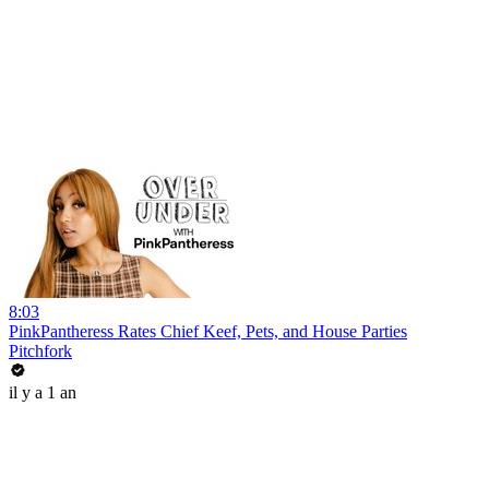
8:03
PinkPantheress Rates Chief Keef, Pets, and House Parties
Pitchfork
il y a 1 an