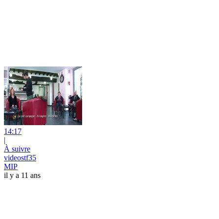
14:17
|
À suivre
videostf35
MIP
il y a 11 ans