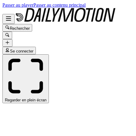
Passer au player
Passer au contenu principal
Rechercher
Se connecter
Regarder en plein écran