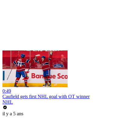
0:49
Caufield gets first NHL goal with OT winner
NHL
il y a 5 ans