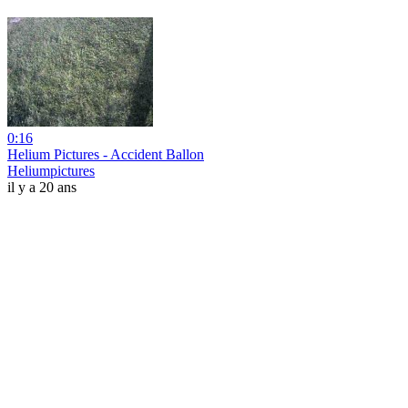
0:16
Helium Pictures - Accident Ballon
Heliumpictures
il y a 20 ans