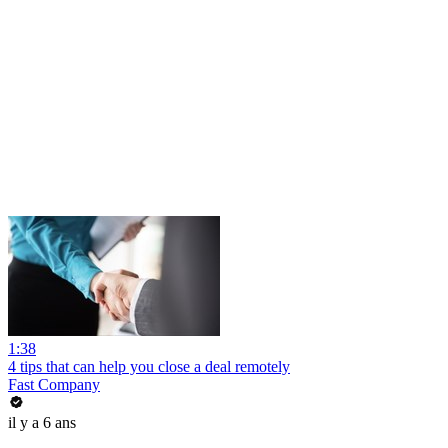
1:38
4 tips that can help you close a deal remotely
Fast Company
il y a 6 ans