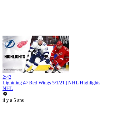
2:42
Lightning @ Red Wings 5/1/21 | NHL Highlights
NHL
il y a 5 ans