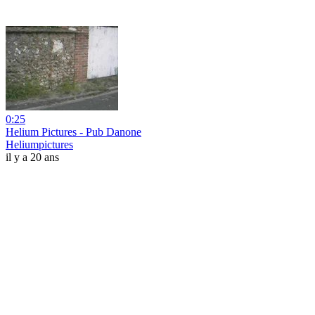
0:25
Helium Pictures - Pub Danone
Heliumpictures
il y a 20 ans