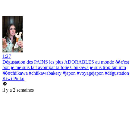
1:27
Dégustation des PAINS les plus ADORABLES au monde 😭c'est
bon je me suis fait avoir par la folie Chiikawa je suis trop fan mtn
😭#chiikawa #chiikawabakery #japon #voyagejapon #dégustation
Kiwi Pinku
il y a 2 semaines