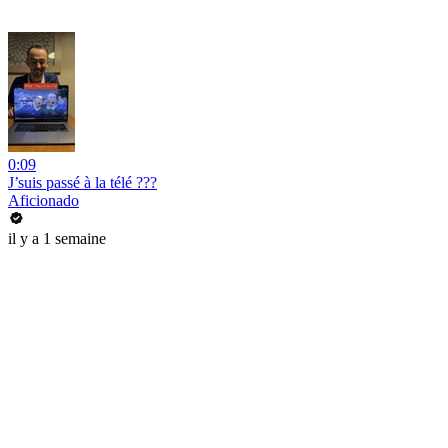
0:09
J’suis passé à la télé ???
Aficionado
il y a 1 semaine