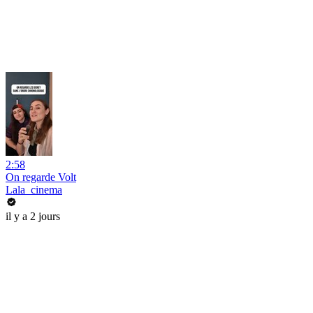
2:58
On regarde Volt
Lala_cinema
il y a 2 jours