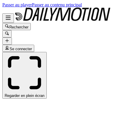
Passer au player
Passer au contenu principal
Rechercher
Se connecter
Regarder en plein écran