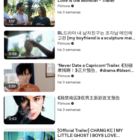
Love is the Monster - Trailer
Filmow
há 3 semanas
1:17
BL드라마 내 남자친구는 조각남 메인예
고편 [my boyfriend is a sculpture main
trailer]
Filmow
há 3 semanas
0:59
‘Never Date a Capricorn’Trailer. 《别碰
摩羯啊！》正片预告。#drama #blseries
#bl
Filmow
há 3 semanas
1:39
《顾禁南囚》双男主新剧首支预告
Filmow
há 3 semanas
0:53
[Official Trailer] CHÀNG KẸ | MY
LITTLE GHOST | BOYS LOVE