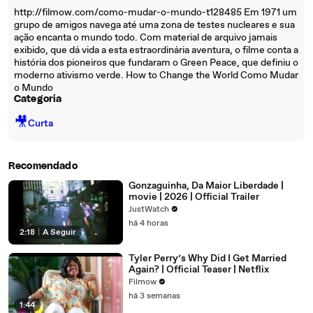
http://filmow.com/como-mudar-o-mundo-t128485 Em 1971 um
grupo de amigos navega até uma zona de testes nucleares e sua
ação encanta o mundo todo. Com material de arquivo jamais
exibido, que dá vida a esta estraordinária aventura, o filme conta a
história dos pioneiros que fundaram o Green Peace, que definiu o
moderno ativismo verde. How to Change the World Como Mudar
o Mundo
Categoria
🎥
Curta
Recomendado
Gonzaguinha, Da Maior Liberdade |
movie | 2026 | Official Trailer
JustWatch
há 4 horas
2:18
|
A Seguir
Tyler Perry’s Why Did I Get Married
Again? | Official Teaser | Netflix
Filmow
há 3 semanas
1:44