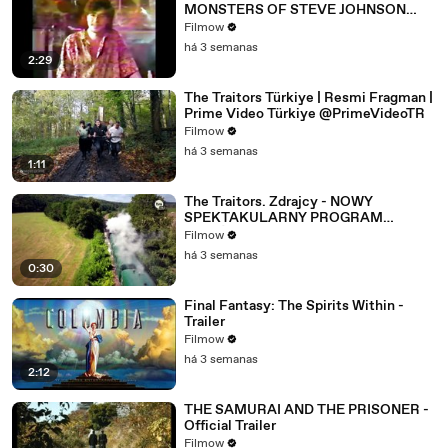
MONSTERS OF STEVE JOHNSON
(2026) 4K
Filmow
há 3 semanas
2:29
The Traitors Türkiye | Resmi Fragman |
Prime Video Türkiye @PrimeVideoTR
Filmow
há 3 semanas
1:11
The Traitors. Zdrajcy - NOWY
SPEKTAKULARNY PROGRAM
WKRÓTCE W TVN! 🔥
Filmow
há 3 semanas
0:30
Final Fantasy: The Spirits Within -
Trailer
Filmow
há 3 semanas
2:12
THE SAMURAI AND THE PRISONER -
Official Trailer
Filmow