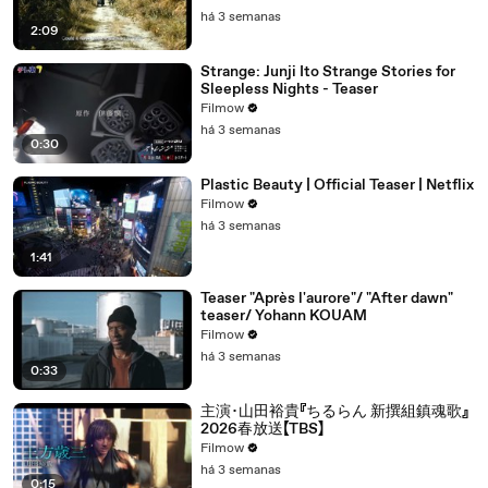
há 3 semanas
2:09
Strange: Junji Ito Strange Stories for
Sleepless Nights - Teaser
Filmow
há 3 semanas
0:30
Plastic Beauty | Official Teaser | Netflix
Filmow
há 3 semanas
1:41
Teaser "Après l'aurore"/ "After dawn"
teaser/ Yohann KOUAM
Filmow
há 3 semanas
0:33
主演･山田裕貴『ちるらん 新撰組鎮魂歌』
2026春放送【TBS】
Filmow
há 3 semanas
0:15