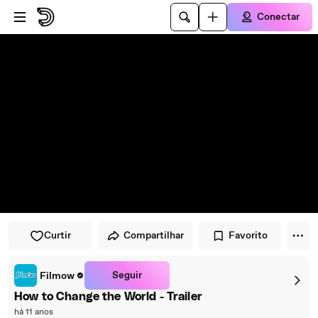
Pular para o player
Ir para o conteúdo principal
Conectar
Curtir
Compartilhar
Favorito
Seguir
Filmow
How to Change the World - Trailer
há 11 anos