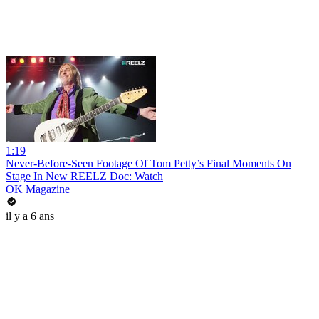
1:19
Never-Before-Seen Footage Of Tom Petty’s Final Moments On
Stage In New REELZ Doc: Watch
OK Magazine
il y a 6 ans