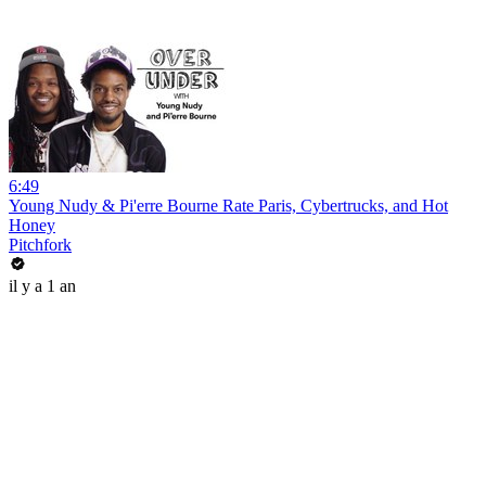
6:49
Young Nudy & Pi'erre Bourne Rate Paris, Cybertrucks, and Hot
Honey
Pitchfork
il y a 1 an