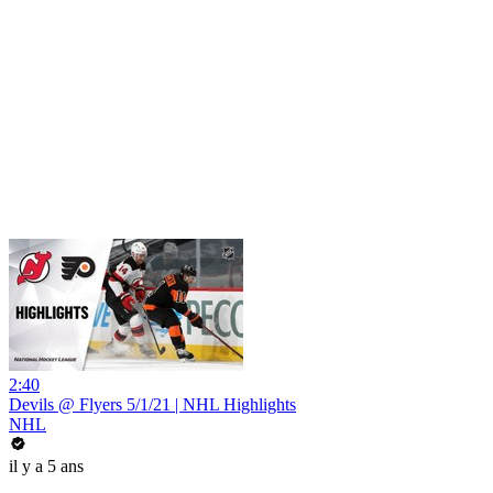
2:40
Devils @ Flyers 5/1/21 | NHL Highlights
NHL
il y a 5 ans