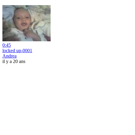
0:45
locked up-0001
Andrea
il y a 20 ans