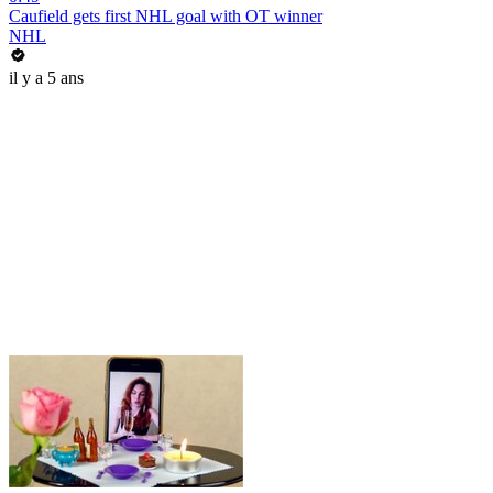
Caufield gets first NHL goal with OT winner
NHL
il y a 5 ans