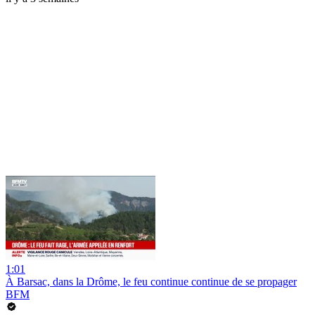
1:01
À Barsac, dans la Drôme, le feu continue continue de se propager
BFM