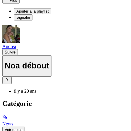
Plus
Ajouter à la playlist
Signaler
Andrea
Suivre
Noa débout
il y a 20 ans
Catégorie
🗞
News
Voir moins