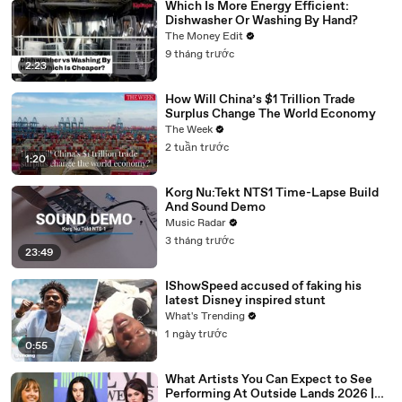
Which Is More Energy Efficient:
Dishwasher Or Washing By Hand?
The Money Edit
9 tháng trước
2:23
How Will China’s $1 Trillion Trade
Surplus Change The World Economy
The Week
2 tuần trước
1:20
Korg Nu:Tekt NTS1 Time-Lapse Build
And Sound Demo
Music Radar
3 tháng trước
23:49
IShowSpeed accused of faking his
latest Disney inspired stunt
What's Trending
1 ngày trước
0:55
What Artists You Can Expect to See
Performing At Outside Lands 2026 |