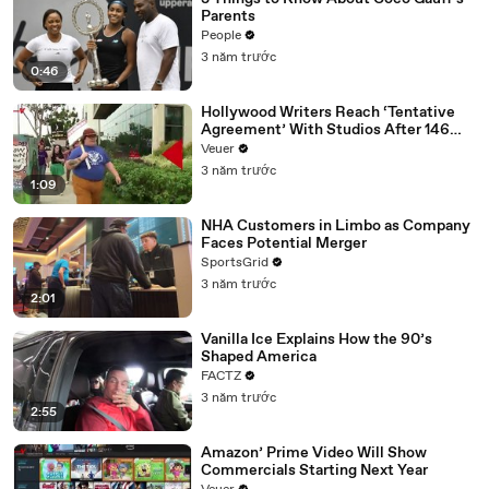
Parents
People
3 năm trước
0:46
Hollywood Writers Reach ‘Tentative
Agreement’ With Studios After 146
Day Strike
Veuer
3 năm trước
1:09
NHA Customers in Limbo as Company
Faces Potential Merger
SportsGrid
3 năm trước
2:01
Vanilla Ice Explains How the 90’s
Shaped America
FACTZ
3 năm trước
2:55
Amazon’ Prime Video Will Show
Commercials Starting Next Year