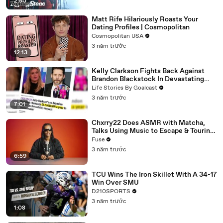
2:50
Matt Rife Hilariously Roasts Your
Dating Profiles | Cosmopolitan
Cosmopolitan USA
3 năm trước
12:13
Kelly Clarkson Fights Back Against
Brandon Blackstock In Devastating
Divorce Battle
Life Stories By Goalcast
3 năm trước
7:01
Chxrry22 Does ASMR with Matcha,
Talks Using Music to Escape & Touring
with The Weeknd
Fuse
3 năm trước
6:59
TCU Wins The Iron Skillet With A 34-17
Win Over SMU
D210SPORTS
3 năm trước
1:08