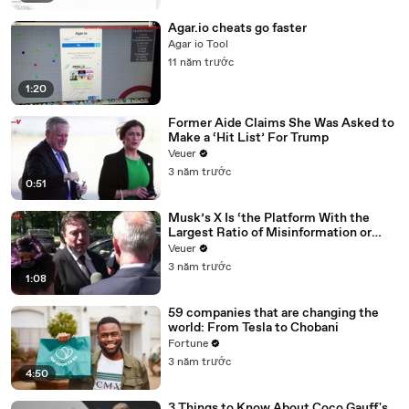
Agar.io cheats go faster
Agar io Tool
11 năm trước
1:20
Former Aide Claims She Was Asked to
Make a ‘Hit List’ For Trump
Veuer
3 năm trước
0:51
Musk’s X Is ‘the Platform With the
Largest Ratio of Misinformation or
Disinformation’ Amongst All Social
Veuer
Media Platforms
3 năm trước
1:08
59 companies that are changing the
world: From Tesla to Chobani
Fortune
3 năm trước
4:50
3 Things to Know About Coco Gauff's