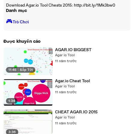
Download Agar.io Tool Cheats 2015: http://bit.ly/1Mk3bw0
Danh mục
🎮️
Trò Chơi
Được khuyến cáo
AGAR.IO BIGGEST
Agar io Tool
11 năm trước
11:45
|
Sắp Tới
Agar.io Cheat Tool
Agar io Tool
11 năm trước
1:34
CHEAT AGAR.IO 2015
Agar io Tool
11 năm trước
3:36