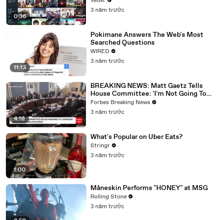
Veuer
3 năm trước
0:36
Pokimane Answers The Web's Most
Searched Questions
WIRED
3 năm trước
11:13
BREAKING NEWS: Matt Gaetz Tells
House Committee: 'I'm Not Going To
Vote For A Continuing Resolution'
Forbes Breaking News
3 năm trước
4:16
What's Popular on Uber Eats?
Stringr
3 năm trước
1:00
Måneskin Performs "HONEY" at MSG
Rolling Stone
3 năm trước