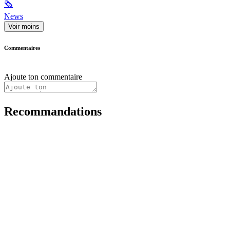
🗞
News
Voir moins
Commentaires
Ajoute ton commentaire
Recommandations