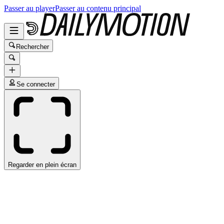
Passer au player
Passer au contenu principal
Rechercher
Se connecter
Regarder en plein écran