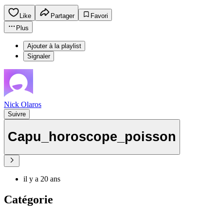
Like
Partager
Favori
Plus
Ajouter à la playlist
Signaler
Nick Olaros
Suivre
Capu_horoscope_poisson
il y a 20 ans
Catégorie