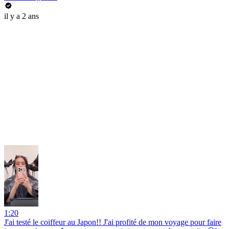
il y a 2 ans
1:20
J'ai testé le coiffeur au Japon!! J'ai profité de mon voyage pour faire