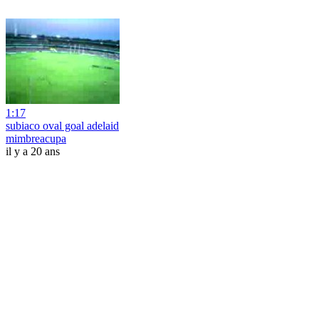
1:17
subiaco oval goal adelaid
mimbreacupa
il y a 20 ans