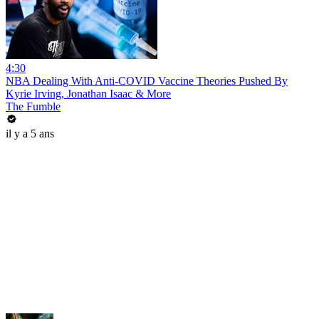
4:30
NBA Dealing With Anti-COVID Vaccine Theories Pushed By
Kyrie Irving, Jonathan Isaac & More
The Fumble
il y a 5 ans