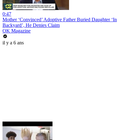
0:47
Mother ‘Convinced’ Adoptive Father Buried Daughter ‘In
Backyard’, He Denies Claim
OK Magazine
il y a 6 ans