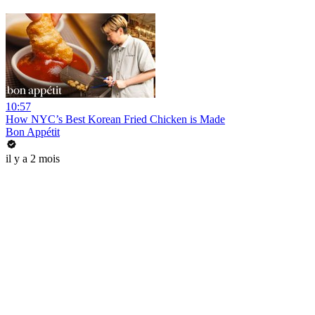
10:57
How NYC’s Best Korean Fried Chicken is Made
Bon Appétit
il y a 2 mois