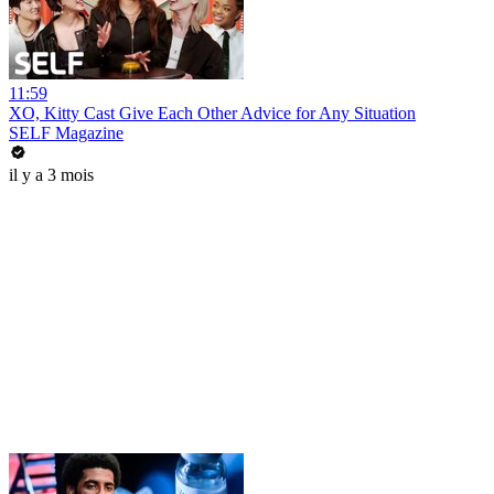
11:59
XO, Kitty Cast Give Each Other Advice for Any Situation
SELF Magazine
il y a 3 mois