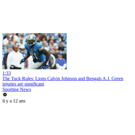
1:33
The Tuck Rules: Lions Calvin Johnson and Bengals A.J. Green
injuries are significant
Sporting News
il y a 12 ans