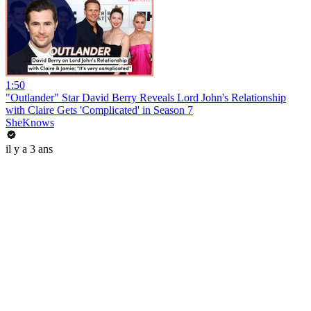
1:50
"Outlander" Star David Berry Reveals Lord John's Relationship
with Claire Gets 'Complicated' in Season 7
SheKnows
il y a 3 ans