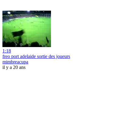
1:18
freo port adelaide sortie des joueurs
mimbreacupa
il y a 20 ans