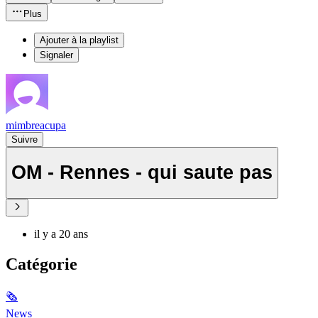
Plus
Ajouter à la playlist
Signaler
mimbreacupa
Suivre
OM - Rennes - qui saute pas
il y a 20 ans
Catégorie
🗞
News