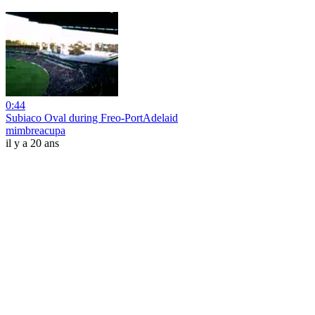
0:44
Subiaco Oval during Freo-PortAdelaid
mimbreacupa
il y a 20 ans