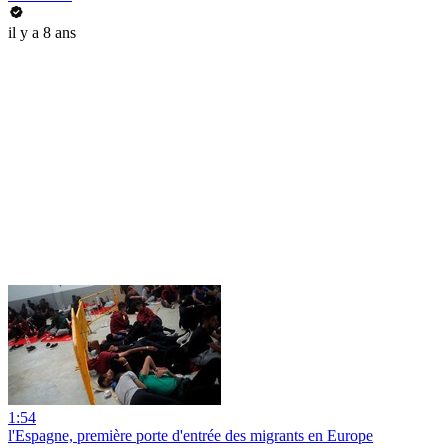
il y a 8 ans
1:54
l'Espagne, première porte d'entrée des migrants en Europe