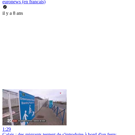
euronews (en français)
il y a 8 ans
1:29
Calais : des migrants tentent de s'introduire à bord d'un ferry