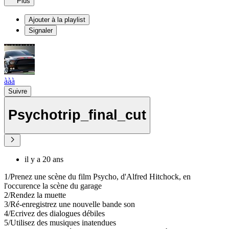
Plus
Ajouter à la playlist
Signaler
ààà
Suivre
Psychotrip_final_cut
il y a 20 ans
1/Prenez une scène du film Psycho, d'Alfred Hitchock, en
l'occurence la scène du garage
2/Rendez la muette
3/Ré-enregistrez une nouvelle bande son
4/Ecrivez des dialogues débiles
5/Utilisez des musiques inatendues