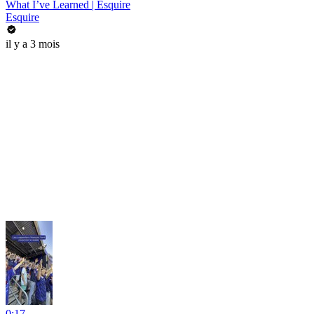
What I’ve Learned | Esquire
Esquire
il y a 3 mois
0:17