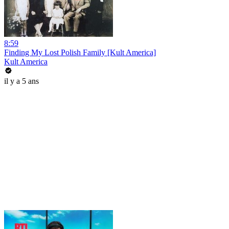
8:59
Finding My Lost Polish Family [Kult America]
Kult America
il y a 5 ans