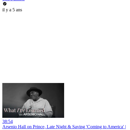
il y a 5 ans
38:54
Arsenio Hall on Prince, Late Night & Saving 'Coming to America' |