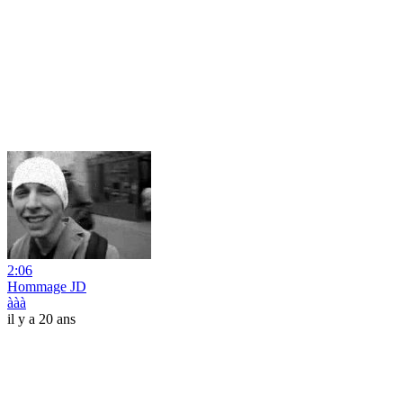
2:06
Hommage JD
ààà
il y a 20 ans