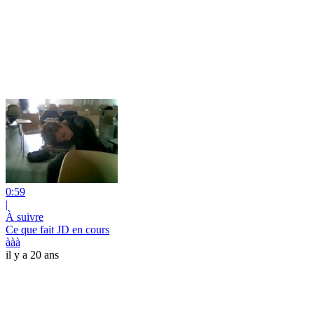
0:59
|
À suivre
Ce que fait JD en cours
ààà
il y a 20 ans