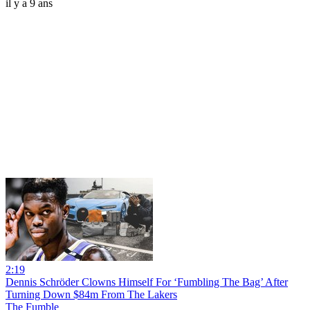
il y a 9 ans
2:19
Dennis Schröder Clowns Himself For ‘Fumbling The Bag’ After
Turning Down $84m From The Lakers
The Fumble