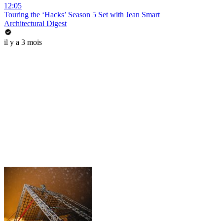
12:05
Touring the ‘Hacks’ Season 5 Set with Jean Smart
Architectural Digest
il y a 3 mois