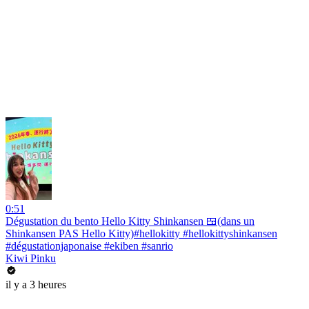
0:51
Dégustation du bento Hello Kitty Shinkansen 🍱(dans un
Shinkansen PAS Hello Kitty)#hellokitty #hellokittyshinkansen
#dégustationjaponaise #ekiben #sanrio
Kiwi Pinku
il y a 3 heures