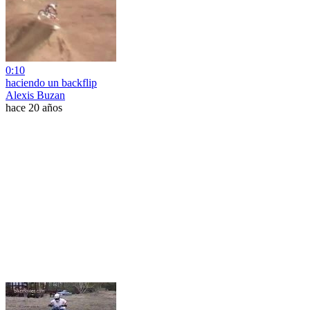
0:10
haciendo un backflip
Alexis Buzan
hace 20 años