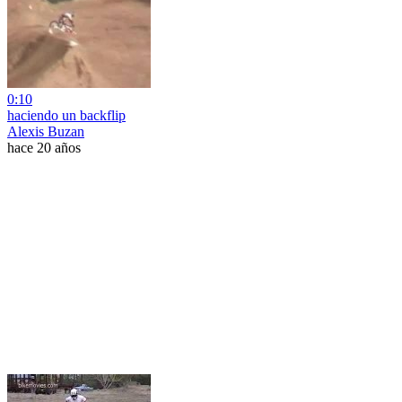
0:10
haciendo un backflip
Alexis Buzan
hace 20 años