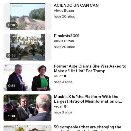
ACIENDO UN CAN CAN
Alexis Buzan
hace 20 años
0:16
Finalmix2001
Alexis Buzan
hace 20 años
0:53
Former Aide Claims She Was Asked to
Make a ‘Hit List’ For Trump
Veuer
hace 3 años
0:51
Musk’s X Is ‘the Platform With the
Largest Ratio of Misinformation or
Disinformation’ Amongst All Social
Veuer
Media Platforms
hace 3 años
1:08
59 companies that are changing the