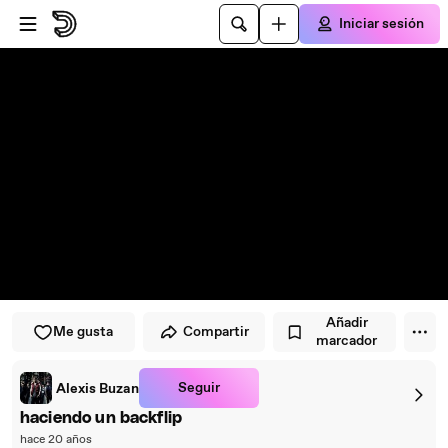
Saltar al reproductor
Saltar al contenido principal
Iniciar sesión
Añadir
Me gusta
Compartir
marcador
Seguir
Alexis Buzan
haciendo un backflip
hace 20 años