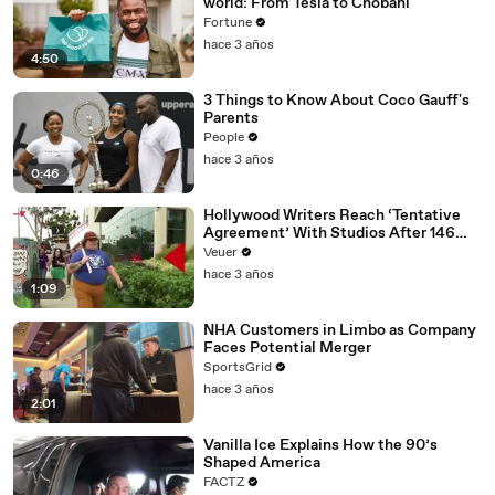
world: From Tesla to Chobani
Fortune
hace 3 años
4:50
3 Things to Know About Coco Gauff's
Parents
People
hace 3 años
0:46
Hollywood Writers Reach ‘Tentative
Agreement’ With Studios After 146
Day Strike
Veuer
hace 3 años
1:09
NHA Customers in Limbo as Company
Faces Potential Merger
SportsGrid
hace 3 años
2:01
Vanilla Ice Explains How the 90’s
Shaped America
FACTZ