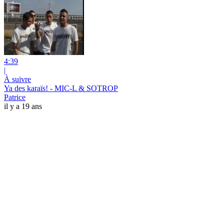
4:39
|
À suivre
Ya des karaïs! - MIC-L & SOTROP
Patrice
il y a 19 ans