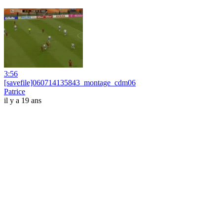
3:56
[savefile]060714135843_montage_cdm06
Patrice
il y a 19 ans