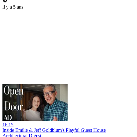
il y a 5 ans
16:15
Inside Emilie & Jeff Goldblum's Playful Guest House
Architectural Digest