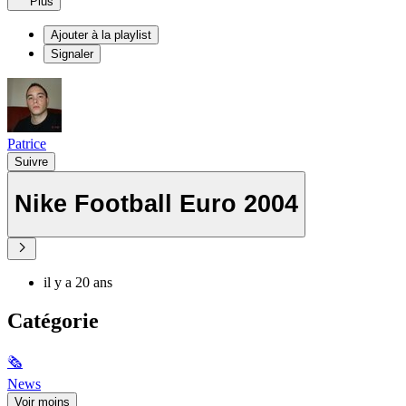
Plus
Ajouter à la playlist
Signaler
Patrice
Suivre
Nike Football Euro 2004
il y a 20 ans
Catégorie
🗞
News
Voir moins