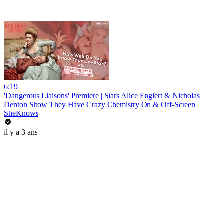
6:19
'Dangerous Liaisons' Premiere | Stars Alice Englert & Nicholas
Denton Show They Have Crazy Chemistry On & Off-Screen
SheKnows
il y a 3 ans