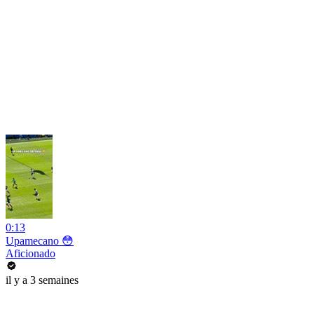
0:13
Upamecano 😳
Aficionado
il y a 3 semaines