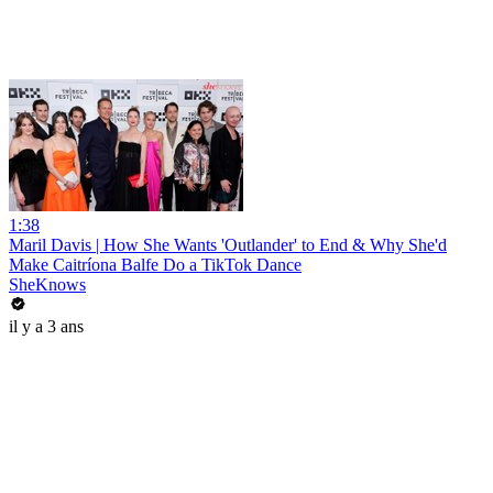
1:38
Maril Davis | How She Wants 'Outlander' to End & Why She'd
Make Caitríona Balfe Do a TikTok Dance
SheKnows
il y a 3 ans