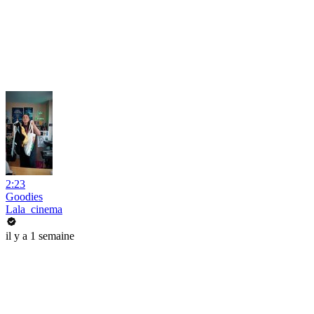
2:23
Goodies
Lala_cinema
il y a 1 semaine