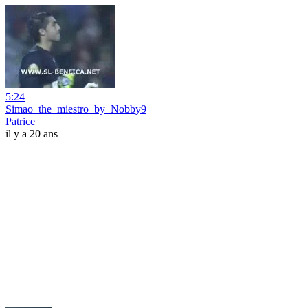
5:24
Simao_the_miestro_by_Nobby9
Patrice
il y a 20 ans