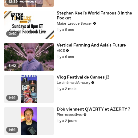
12:39
Stephen Keel's World Famous 3 in the
Pocket
Major League Soccer
il y a 9 ans
0:49
Vertical Farming And Asia's Future
VICE
il y a 6 ans
8:42
Vlog Festival de Cannes j3
Le cinéma d'Amaury
il y a 2 mois
1:46
D'où viennent QWERTY et AZERTY ?
Pierrespectives
il y a 2 jours
1:56