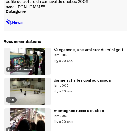
defile de cloture du carnaval de quebec 2006
avec...BONHOMME!!!
Catégorie
🗞
News
Recommandations
Vengeance, une vrai star du mini golf..
lamu003
il y a 20 ans
0:50
|
À suivre
damien charles goal au canada
lamu003
il y a 20 ans
1:01
montagnes russe a quebec
lamu003
il y a 20 ans
0:29