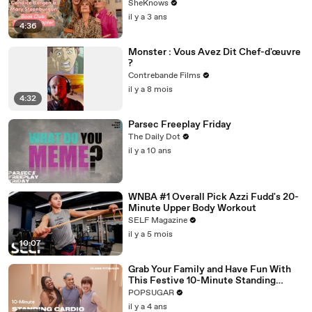
Steenburgen Reveal Who They’d Go to
SheKnows
Jail With
il y a 3 ans
4:36
Monster : Vous Avez Dit Chef-d'œuvre
?
Contrebande Films
il y a 8 mois
4:32
Parsec Freeplay Friday
The Daily Dot
il y a 10 ans
WNBA #1 Overall Pick Azzi Fudd's 20-
Minute Upper Body Workout
SELF Magazine
il y a 5 mois
10:07
Grab Your Family and Have Fun With
This Festive 10-Minute Standing
Cardio Workout
POPSUGAR
il y a 4 ans