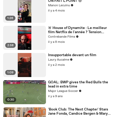
ON FAIT L'POINT 🤓
Manon Leculnu
il y a 4 mois
1:26
🚨 House of Dynamite : Le meilleur
film Netflix de l'année ? Tension
nucléaire et décision impossible 🎬
Contrebande Films
il y a 8 mois
2:58
Insupportable devant un film
Laury Aucalme
il y a 2 mois
1:09
GOAL: BWP gives the Red Bulls the
lead in extra time
Major League Soccer
il y a 9 ans
0:30
'Book Club: The Next Chapter' Stars
Jane Fonda, Candice Bergen & Mary