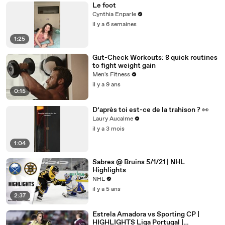
Le foot
Cynthia Enparle
il y a 6 semaines
1:25
Gut-Check Workouts: 8 quick routines
to fight weight gain
Men's Fitness
il y a 9 ans
0:15
D’après toi est-ce de la trahison ? 👀
Laury Aucalme
il y a 3 mois
1:04
Sabres @ Bruins 5/1/21 | NHL
Highlights
NHL
il y a 5 ans
2:37
Estrela Amadora vs Sporting CP |
HIGHLIGHTS Liga Portugal |