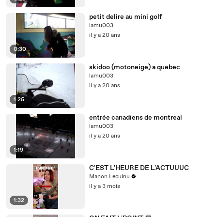
petit delire au mini golf
lamu003
il y a 20 ans
0:30
skidoo (motoneige) a quebec
lamu003
il y a 20 ans
1:25
entrée canadiens de montreal
lamu003
il y a 20 ans
1:19
C'EST L'HEURE DE L'ACTUUUC
Manon Leculnu
il y a 3 mois
1:32