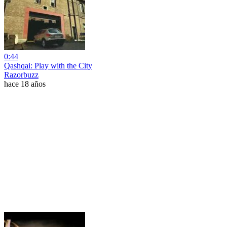
0:44
Qashqai: Play with the City
Razorbuzz
hace 18 años