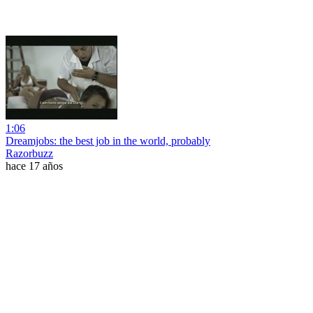
1:06
Dreamjobs: the best job in the world, probably
Razorbuzz
hace 17 años