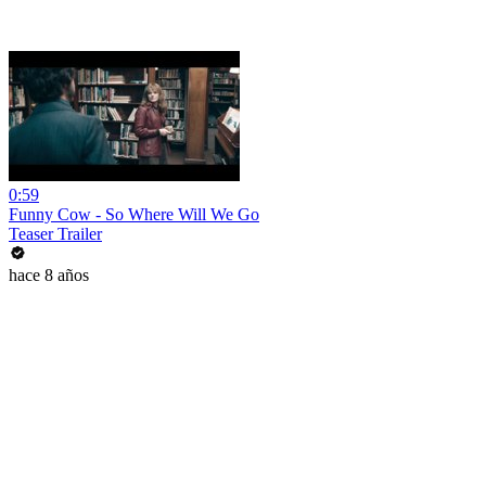
0:59
Funny Cow - So Where Will We Go
Teaser Trailer
hace 8 años