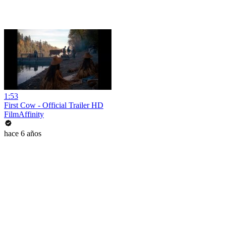
1:53
First Cow - Official Trailer HD
FilmAffinity
hace 6 años