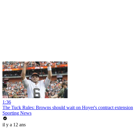
1:36
The Tuck Rules: Browns should wait on Hoyer's contract extension
Sporting News
il y a 12 ans