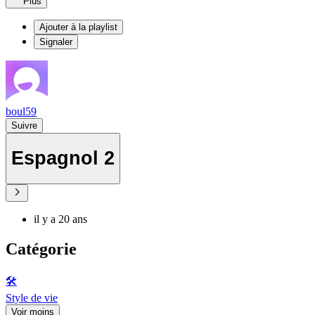
Plus
Ajouter à la playlist
Signaler
boul59
Suivre
Espagnol 2
il y a 20 ans
Catégorie
🛠️
Style de vie
Voir moins