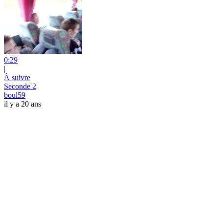
0:29
|
À suivre
Seconde 2
boul59
il y a 20 ans