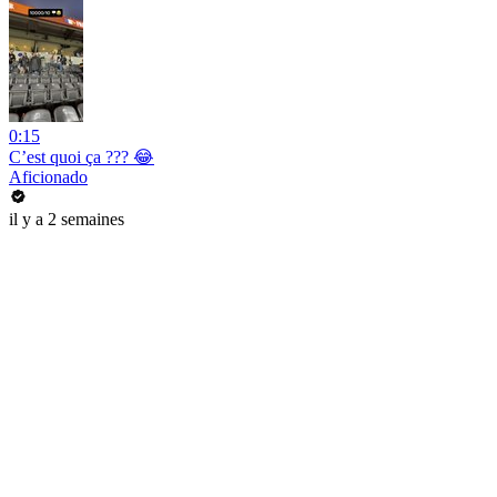
0:15
C’est quoi ça ??? 😂
Aficionado
il y a 2 semaines