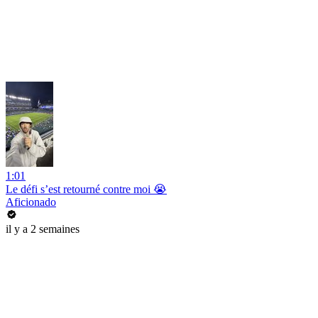
1:01
Le défi s’est retourné contre moi 😭
Aficionado
il y a 2 semaines