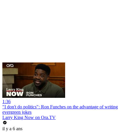
1:36
"I don't do politics": Ron Funches on the advantage of writing
evergreen jokes
Larry King Now on Ora.TV
il y a 6 ans