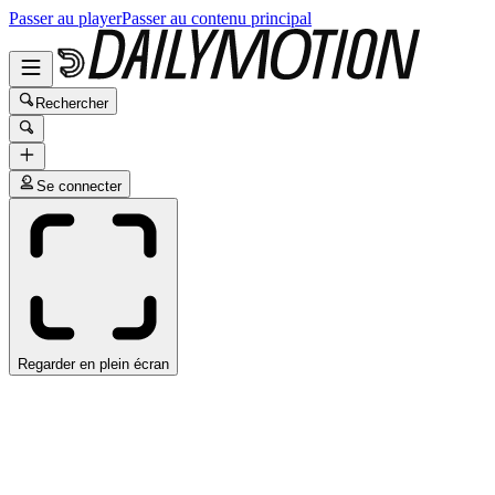
Passer au player
Passer au contenu principal
Rechercher
Se connecter
Regarder en plein écran