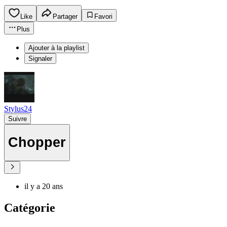
Like
Partager
Favori
Plus
Ajouter à la playlist
Signaler
Stylus24
Suivre
Chopper
il y a 20 ans
Catégorie