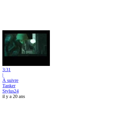
3:31
|
À suivre
Tanker
Stylus24
il y a 20 ans