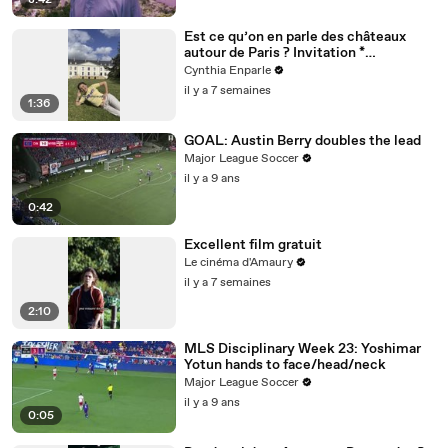
8:42
Est ce qu’on en parle des châteaux
autour de Paris ? Invitation *
@dolceversailles
Cynthia Enparle
il y a 7 semaines
1:36
GOAL: Austin Berry doubles the lead
Major League Soccer
il y a 9 ans
0:42
Excellent film gratuit
Le cinéma d'Amaury
il y a 7 semaines
2:10
MLS Disciplinary Week 23: Yoshimar
Yotun hands to face/head/neck
Major League Soccer
il y a 9 ans
0:05