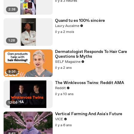
il y a 3 heures
2:38
Quand tu es 100% sincère
Laury Aucalme
il y a 2 mois
1:28
Dermatologist Responds To Hair Care
Questions & Myths
SELF Magazine
il y a 2 ans
8:36
The Winklevoss Twins: Reddit AMA
Reddit
il y a 10 ans
12:05
Vertical Farming And Asia's Future
VICE
il y a 6 ans