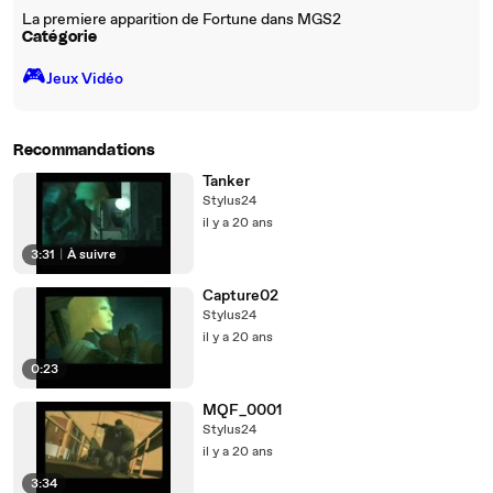
La premiere apparition de Fortune dans MGS2
Catégorie
🎮️
Jeux Vidéo
Recommandations
Tanker
Stylus24
il y a 20 ans
3:31
|
À suivre
Capture02
Stylus24
il y a 20 ans
0:23
MQF_0001
Stylus24
il y a 20 ans
3:34