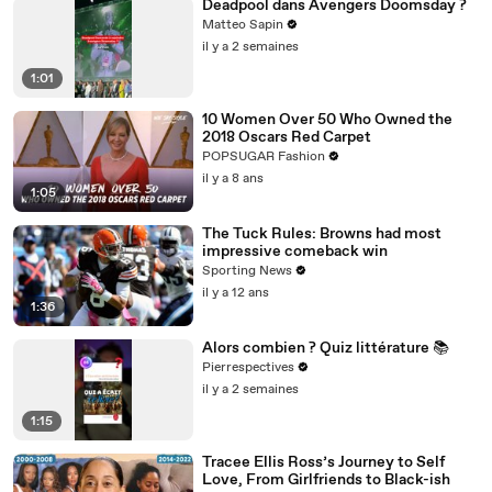
Deadpool dans Avengers Doomsday ?
Matteo Sapin
il y a 2 semaines
1:01
10 Women Over 50 Who Owned the
2018 Oscars Red Carpet
POPSUGAR Fashion
il y a 8 ans
1:05
The Tuck Rules: Browns had most
impressive comeback win
Sporting News
il y a 12 ans
1:36
Alors combien ? Quiz littérature 📚
Pierrespectives
il y a 2 semaines
1:15
Tracee Ellis Ross’s Journey to Self
Love, From Girlfriends to Black-ish