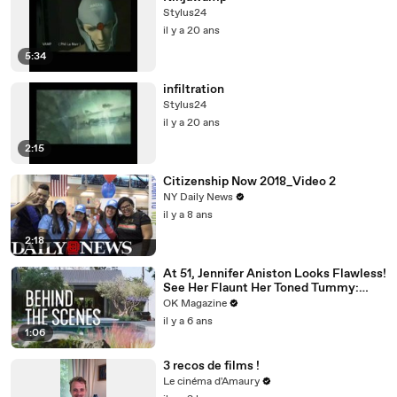
Stylus24
il y a 20 ans
5:34
infiltration
Stylus24
il y a 20 ans
2:15
Citizenship Now 2018_Video 2
NY Daily News
il y a 8 ans
2:18
At 51, Jennifer Aniston Looks Flawless!
See Her Flaunt Her Toned Tummy:
Photos
OK Magazine
il y a 6 ans
1:06
3 recos de films !
Le cinéma d'Amaury