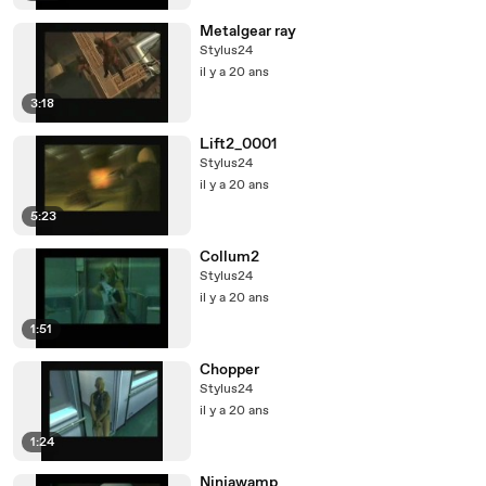
Metalgear ray
Stylus24
il y a 20 ans
3:18
Lift2_0001
Stylus24
il y a 20 ans
5:23
Collum2
Stylus24
il y a 20 ans
1:51
Chopper
Stylus24
il y a 20 ans
1:24
Ninjawamp